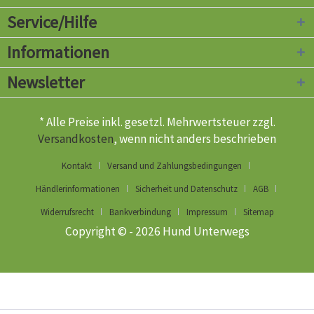
Service/Hilfe
Informationen
Newsletter
* Alle Preise inkl. gesetzl. Mehrwertsteuer zzgl.
Versandkosten
, wenn nicht anders beschrieben
Kontakt
Versand und Zahlungsbedingungen
Händlerinformationen
Sicherheit und Datenschutz
AGB
Widerrufsrecht
Bankverbindung
Impressum
Sitemap
Copyright © - 2026 Hund Unterwegs