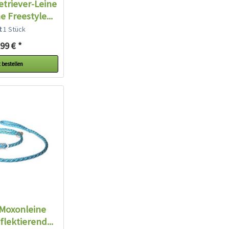
triever-Leine
 Freestyle...
lt
1 Stück
99 € *
 bestellen
 Moxonleine
flektierend...