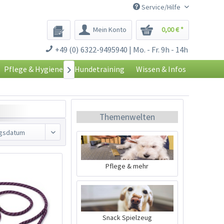
Service/Hilfe
Mein Konto
0,00 € *
+49 (0) 6322-9495940 | Mo. - Fr. 9h - 14h
Pflege & Hygiene
Hundetraining
Wissen & Infos

Themenwelten
Pflege & mehr
Snack Spielzeug