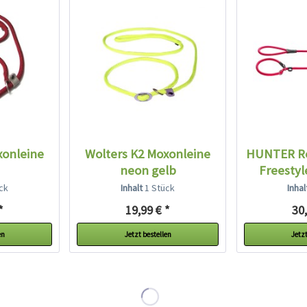
xonleine
Wolters K2 Moxonleine
HUNTER Re
neon gelb
Freestyl
ck
Inhalt
1 Stück
Inha
*
19,99 € *
30,
en
Jetzt bestellen
Jetzt