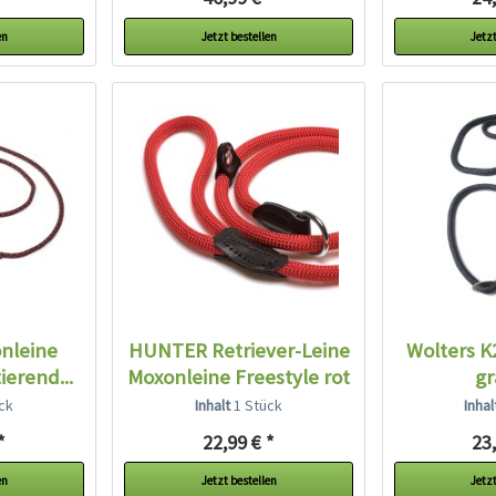
en
Jetzt bestellen
Jetzt
nleine
HUNTER Retriever-Leine
Wolters K
ierend...
Moxonleine Freestyle rot
gr
ck
Inhalt
1 Stück
Inha
*
22,99 € *
23,
en
Jetzt bestellen
Jetzt