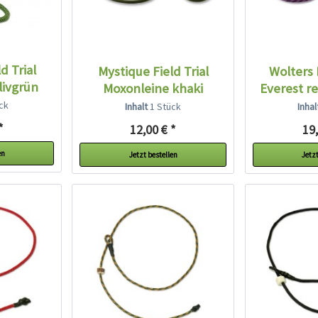
d Trial
Mystique Field Trial
Wolters
livgrün
Moxonleine khaki
Everest re
ck
Inhalt
1 Stück
Inha
*
12,00 € *
19,
en
Jetzt bestellen
Jetzt