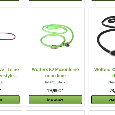
er-Leine
Wolters K2 Moxonleine
Wolters K
estyle...
neon lime
sc
ck
Inhalt
1 Stück
Inha
*
19,99 € *
23,
en
Jetzt bestellen
Jetzt