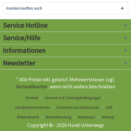
Kunden kauften auch
Service Hotline
Service/Hilfe
Informationen
Newsletter
* Alle Preise inkl. gesetzl. Mehrwertsteuer zzgl.
Versandkosten
, wenn nicht anders beschrieben
Kontakt
Versand und Zahlungsbedingungen
Händlerinformationen
Sicherheit und Datenschutz
AGB
Widerrufsrecht
Bankverbindung
Impressum
Sitemap
Copyright © - 2026 Hund Unterwegs