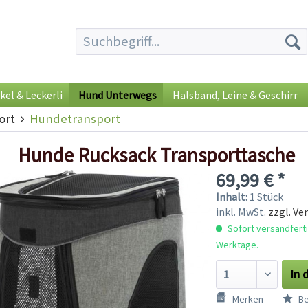
kel & Leckerli
Hund Unterwegs
Halsband, Leine & Geschirr
ort
Hundetransport
Hunde Rucksack Transporttasche
69,99 € *
Inhalt:
1 Stück
inkl. MwSt.
zzgl. Ve
Sofort versandfertig
Werktage.
In 
Merken
Be