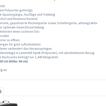
ität
em Polyester gefertigt
ge Spaziergänge, Ausflüge und Trekking
mfort und Rückenschonend
ormte, gepolsterte Rückenpartie sowie Schultergurte, atmungsaktiv
 für optimale Gewichtsverteilung
rleistet einen sicheren Sitz
stabil
orne zu öffnen
orgen für gute Luftzirkulation
zleine verhindert das Herausspringen
deneinlage in Lammfell-Optik (Polyester), mit abnehmbarem Bezug
s Rucksacks beträgt nur 1,440 Kilogramm
 30 cm (Höhe: 44 cm)
/grau
l