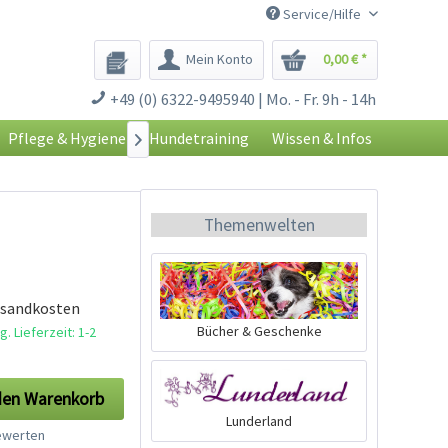
Service/Hilfe
Mein Konto
0,00 € *
+49 (0) 6322-9495940 | Mo. - Fr. 9h - 14h
Pflege & Hygiene
Hundetraining
Wissen & Infos

Themenwelten
rsandkosten
Bücher & Geschenke
. Lieferzeit: 1-2
den
Warenkorb
Lunderland
werten