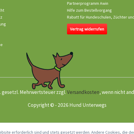
Partnerprogramm Awin
cht
Hilfe zum Bestellvorgang
tz
Rabatt für Hundeschulen, Züchter un
ung
Vertrag widerrufen
se
kl. gesetzl. Mehrwertsteuer zzgl.
Versandkosten
, wenn nicht an
Copyright © - 2026 Hund Unterwegs
ebsite erforderlich sind und stets gesetzt werden. Andere Cookies, die de