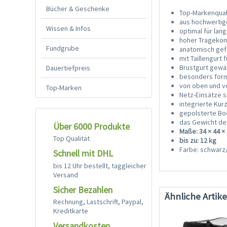
Bücher & Geschenke
Top-Markenqual
aus hochwertig
Wissen & Infos
optimal für lan
hoher Trageko
Fundgrube
anatomisch gef
mit Taillengurt
Brustgurt gewäh
Dauertiefpreis
besonders form
von oben und v
Top-Marken
Netz-Einsätze s
integrierte Kur
gepolsterte Bo
das Gewicht de
Über 6000 Produkte
Maße: 34 × 44 ×
Top Qualität
bis zu: 12 kg
Farbe: schwarz
Schnell mit DHL
bis 12 Uhr bestellt, taggleicher
Versand
Sicher Bezahlen
Ähnliche Artike
Rechnung, Lastschrift, Paypal,
Kreditkarte
Versandkosten