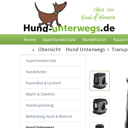
Home
SuperSonderSale
Hundefutter
Kauarti
Übersicht
Hund Unterwegs
Transp
SuperSonderSale
Hundefutter
Kauartikel & Leckerli
Näpfe & Zubehör
Hundespielzeug
Bekleidung Hund & Mensch
Hund Unterwegs