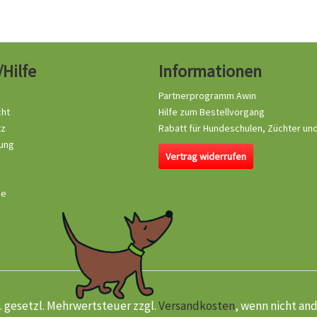
/Hilfe
Informationen
Partnerprogramm Awin
cht
Hilfe zum Bestellvorgang
tz
Rabatt für Hundeschulen, Züchter un
ung
Vertrag widerrufen
se
kl. gesetzl. Mehrwertsteuer zzgl.
Versandkosten
, wenn nicht an