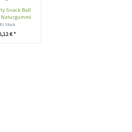
ity Snack Ball
h Naturgummi
lt
1 Stück
5,12 € *