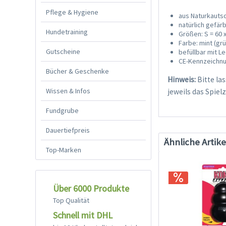
Pflege & Hygiene
aus Naturkauts
natürlich gefär
Hundetraining
Größen: S = 60 
Farbe: mint (grü
Gutscheine
befüllbar mit L
CE-Kennzeichn
Bücher & Geschenke
Hinweis:
Bitte la
Wissen & Infos
jeweils das Spiel
Fundgrube
Dauertiefpreis
Ähnliche Artike
Top-Marken
Über 6000 Produkte
Top Qualität
Schnell mit DHL