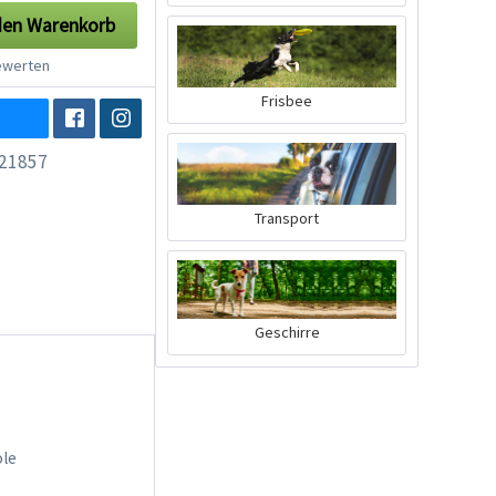
den
Warenkorb
werten
Frisbee
21857
Transport
Geschirre
ole