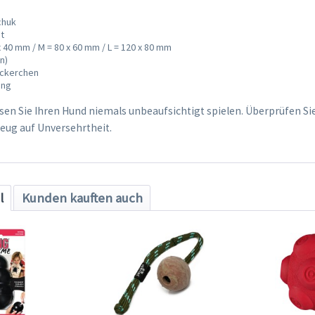
chuk
bt
x 40 mm / M = 80 x 60 mm / L = 120 x 80 mm
n)
eckerchen
ung
ssen Sie Ihren Hund niemals unbeaufsichtigt spielen. Überprüfen Si
zeug auf Unversehrtheit.
l
Kunden kauften auch