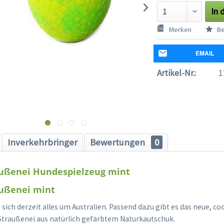
In 
Merken
Be
EMAIL
Artikel-Nr.:
1
Inverkehrbringer
Bewertungen
0
außenei Hundespielzeug mint
außenei mint
 sich derzeit alles um Australien. Passend dazu gibt es das neue, co
traußenei aus natürlich gefärbtem Naturkautschuk.