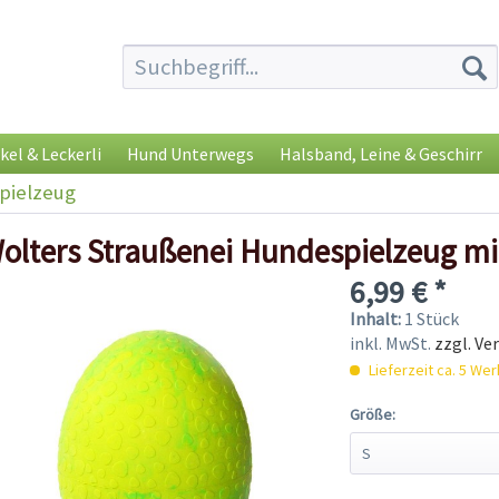
kel & Leckerli
Hund Unterwegs
Halsband, Leine & Geschirr
pielzeug
olters Straußenei Hundespielzeug mi
6,99 € *
Inhalt:
1 Stück
inkl. MwSt.
zzgl. Ve
Lieferzeit ca. 5 We
Größe: