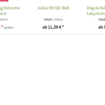
ng Extreme
Julius K9 IDC Ball
Dog Activ
arz
Labyrint
 Stück
Inhalt
1 Stück
Inha
 *
ab 11,59 € *
ab 
13,49 € *