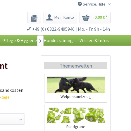
Service/Hilfe
Mein Konto
0,00 € *
+49 (0) 6322-9495940 | Mo. - Fr. 9h - 14h
Pflege & Hygiene
Hundetraining
Wissen & Infos

nt
Themenwelten
rsandkosten
Welpenspielzeug
rktage
Fundgrube