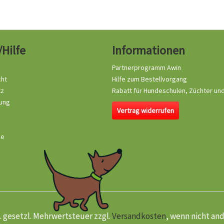
/Hilfe
Informationen
Partnerprogramm Awin
cht
Hilfe zum Bestellvorgang
tz
Rabatt für Hundeschulen, Züchter un
ung
Vertrag widerrufen
se
kl. gesetzl. Mehrwertsteuer zzgl.
Versandkosten
, wenn nicht an