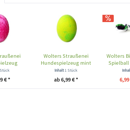
traußenei
Wolters Straußenei
Wolters B
ielzeug
Hundespielzeug mint
Spielball
eere
 Stück
Inhalt
1 Stück
Inha
9 € *
ab 6,99 € *
6,99