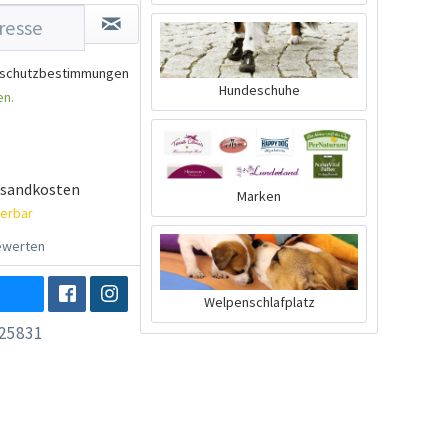
schutzbestimmungen
Hundeschuhe
en.
rsandkosten
Marken
ferbar
werten
Welpenschlafplatz
25831