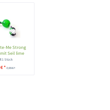
ite-Me Strong
 mit Seil lime
lt
1 Stück
 € *
7,99 € *