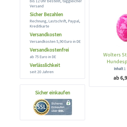
bis 12 Uhr bestellt, taggleicher
Versand
Sicher Bezahlen
Rechnung, Lastschrift, Paypal,
Kreditkarte
Versandkosten
Versandkosten 5,90 Euro in DE
Versandkostenfrei
Wolters S
ab 75 Euro in DE
Hundesp
Verlässlichkeit
himb
Inhalt
1
seit 20 Jahren
ab 6,9
Sicher einkaufen