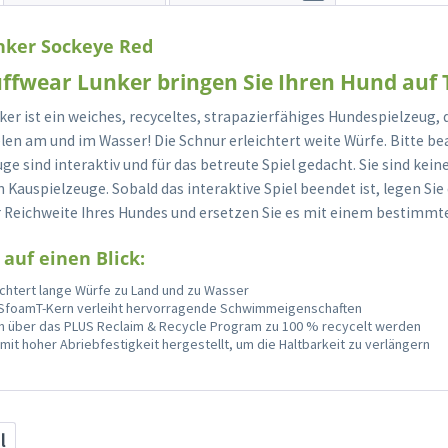
nker Sockeye Red
ffwear Lunker bringen Sie Ihren Hund auf 
ker ist ein weiches, recyceltes, strapazierfähiges Hundespielzeug,
elen am und im Wasser! Die Schnur erleichtert weite Würfe. Bitte bea
ge sind interaktiv und für das betreute Spiel gedacht. Sie sind kein
Kauspielzeuge. Sobald das interaktive Spiel beendet ist, legen Sie
r Reichweite Ihres Hundes und ersetzen Sie es mit einem bestimmt
 auf einen Blick:
ichtert lange Würfe zu Land und zu Wasser
SfoamT-Kern verleiht hervorragende Schwimmeigenschaften
 über das PLUS Reclaim & Recycle Program zu 100 % recycelt werden
 mit hoher Abriebfestigkeit hergestellt, um die Haltbarkeit zu verlängern
l