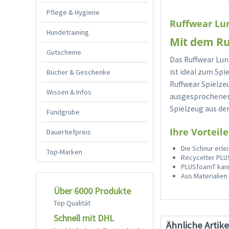
Pflege & Hygiene
Ruffwear Lu
Hundetraining
Mit dem Ru
Gutscheine
Das Ruffwear Lun
ist ideal zum Spi
Bücher & Geschenke
Ruffwear Spielzeu
Wissen & Infos
ausgesprochenen 
Spielzeug aus de
Fundgrube
Ihre Vorteile
Dauertiefpreis
Die Schnur erle
Top-Marken
Recycelter PLU
PLUSfoamT kann
Aus Materialien
Über 6000 Produkte
Top Qualität
Schnell mit DHL
Ähnliche Artike