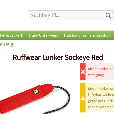
kel & Leckerli
Hund Unterwegs
Halsband, Leine & Geschirr
elzeug
Ruffwear Lunker Sockeye Red
Dieser Artikel st
Verfügung!
Dieser Artikel ist
lieferbar. Wir be
gerne per E-Mail,
wieder lieferbar i