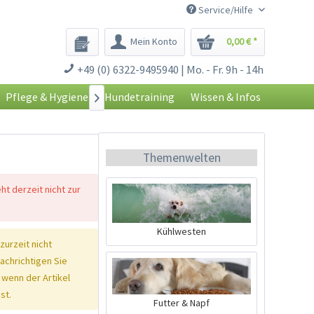
Service/Hilfe
Mein Konto
0,00 € *
+49 (0) 6322-9495940 | Mo. - Fr. 9h - 14h
Pflege & Hygiene
Hundetraining
Wissen & Infos

Themenwelten
eht derzeit nicht zur
Kühlwesten
 zurzeit nicht
nachrichtigen Sie
 wenn der Artikel
st.
Futter & Napf