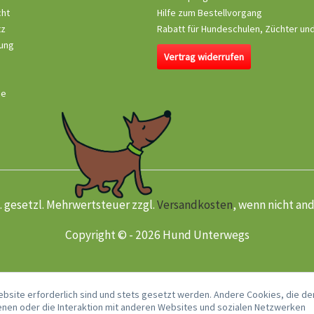
cht
Hilfe zum Bestellvorgang
tz
Rabatt für Hundeschulen, Züchter un
ung
Vertrag widerrufen
se
kl. gesetzl. Mehrwertsteuer zzgl.
Versandkosten
, wenn nicht an
Copyright © - 2026 Hund Unterwegs
ebsite erforderlich sind und stets gesetzt werden. Andere Cookies, die de
nen oder die Interaktion mit anderen Websites und sozialen Netzwerken