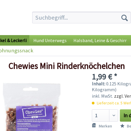
kel & Leckerli
Hund Unterwegs
Halsband, Leine & Geschirr
ohnungssnack
Chewies Mini Rinderknöchelchen
1,99 € *
Inhalt:
0.125 Kilogr
Kilogramm)
inkl. MwSt.
zzgl. Ve
Lieferzeit ca. 5 We
In 
Merken
Be