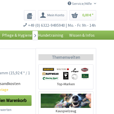
Service/Hilfe
Mein Konto
0,00 € *
+49 (0) 6322-9495940 | Mo. - Fr. 9h - 14h
Pflege & Hygiene
Hundetraining
Wissen & Infos

Themenwelten
amm (15,92 € * / 1
rsandkosten
Top-Marken
rktage
den
Warenkorb
werten
Kauspielzeug