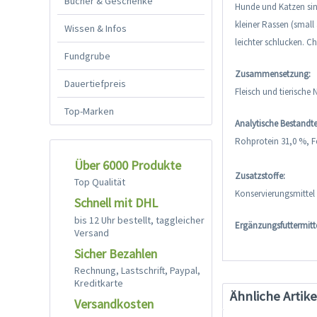
Bücher & Geschenke
Hunde und Katzen sin
kleiner Rassen (smal
Wissen & Infos
leichter schlucken. C
Fundgrube
Zusammensetzung:
Dauertiefpreis
Fleisch und tierische
Top-Marken
Analytische Bestandte
Rohprotein 31,0 %, F
Über 6000 Produkte
Zusatzstoffe:
Top Qualität
Konservierungsmittel
Schnell mit DHL
bis 12 Uhr bestellt, taggleicher
Ergänzungsfuttermittel
Versand
Sicher Bezahlen
Rechnung, Lastschrift, Paypal,
Kreditkarte
Ähnliche Artike
Versandkosten