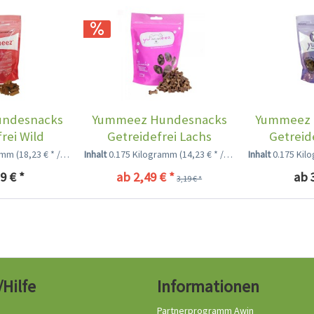
ndesnacks
Yummeez Hundesnacks
Yummeez 
rei Wild
Getreidefrei Lachs
Getreid
ramm
(18,23 € * / 1 Kilogramm)
Inhalt
0.175 Kilogramm
(14,23 € * / 1 Kilogramm)
Inhalt
0.175 Ki
9 € *
ab 2,49 € *
ab 
3,19 € *
/Hilfe
Informationen
Partnerprogramm Awin