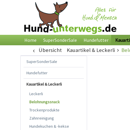
Home
SuperSonderSale
Hundefutter
Kauarti
Übersicht
Kauartikel & Leckerli
Bel
SuperSonderSale
Hundefutter
Kauartikel & Leckerli
Leckerli
Belohnungssnack
Trockenprodukte
Zahnreinigung
Hundekuchen & -kekse