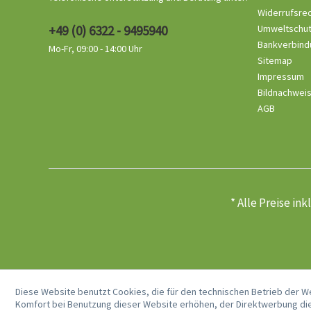
Widerrufsre
+49 (0) 6322 - 9495940
Umweltschu
Bankverbind
Mo-Fr, 09:00 - 14:00 Uhr
Sitemap
Impressum
Bildnachwei
AGB
* Alle Preise in
Diese Website benutzt Cookies, die für den technischen Betrieb der W
Komfort bei Benutzung dieser Website erhöhen, der Direktwerbung die