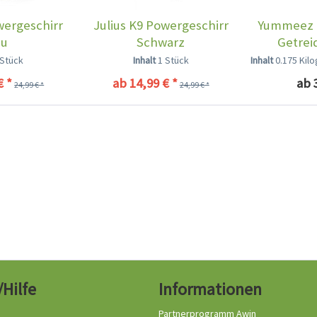
wergeschirr
Julius K9 Powergeschirr
Yummeez 
au
Schwarz
Getrei
 Stück
Inhalt
1 Stück
Inhalt
0.175 Ki
€ *
ab 14,99 € *
ab 
24,99 € *
24,99 € *
/Hilfe
Informationen
Partnerprogramm Awin