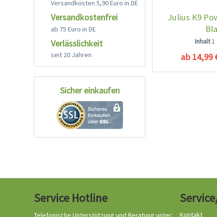
Versandkosten 5,90 Euro in DE
Julius K9 Po
Versandkostenfrei
Bl
ab 75 Euro in DE
Inhalt
1
Verlässlichkeit
seit 20 Jahren
ab 14,99 
Sicher einkaufen
Service Hotline
Service
Kontakt
Telefonische Unterstützung und Beratung unter: