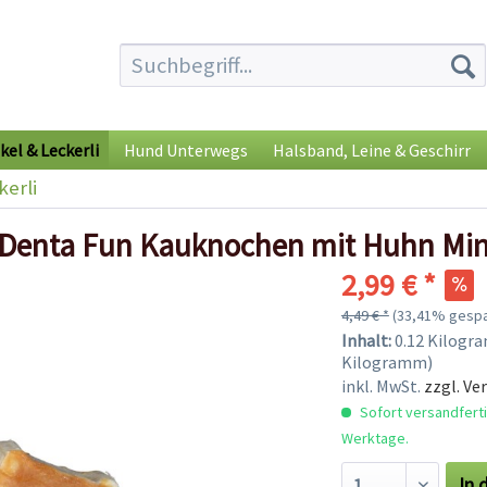
kel & Leckerli
Hund Unterwegs
Halsband, Leine & Geschirr
kerli
Denta Fun Kauknochen mit Huhn Min
2,99 € *
4,49 € *
(33,41% gespa
Inhalt:
0.12 Kilogra
Kilogramm)
inkl. MwSt.
zzgl. Ve
Sofort versandfertig
Werktage.
In 