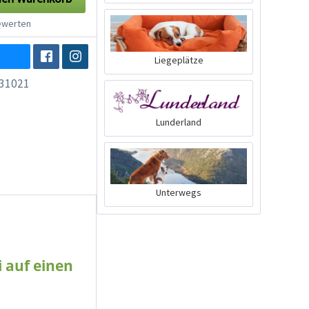
werten
Liegeplätze
31021
Lunderland
Unterwegs
 auf einen