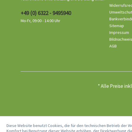
Widerrufsre
+49 (0) 6322 - 9495940
Umweltschu
Bankverbind
Mo-Fr, 09:00 - 14:00 Uhr
Sitemap
Impressum
Bildnachwei
AGB
* Alle Preise in
Diese Website benutzt Cookies, die für den technischen Betrieb der W
Komfort bei Benutzung dieser Website erhöhen, der Direktwerbung die