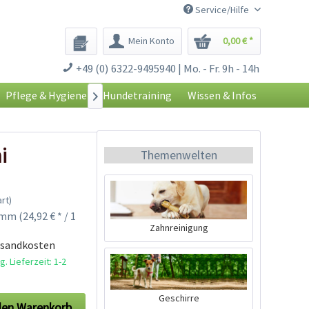
Service/Hilfe
Mein Konto
0,00 € *
+49 (0) 6322-9495940 | Mo. - Fr. 9h - 14h
Pflege & Hygiene
Hundetraining
Wissen & Infos

i
Themenwelten
rt)
mm (24,92 € * / 1
Zahnreinigung
rsandkosten
. Lieferzeit: 1-2
Geschirre
den
Warenkorb