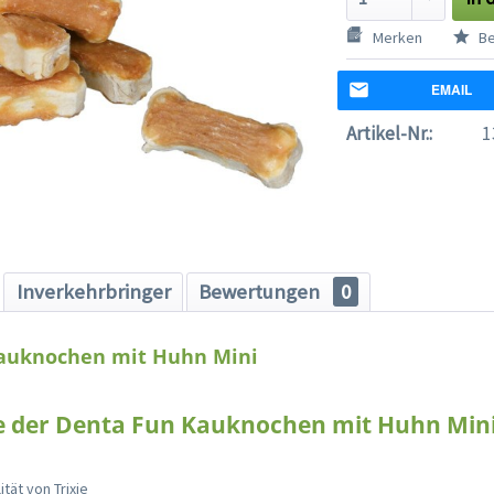
Merken
Be
EMAIL
Artikel-Nr.:
1
Inverkehrbringer
Bewertungen
0
auknochen mit Huhn Mini
le der Denta Fun Kauknochen mit Huhn Mini
tät von Trixie