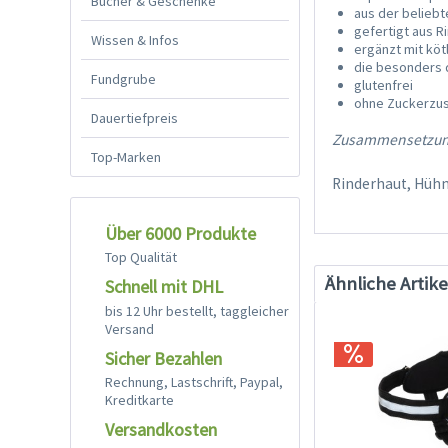
Bücher & Geschenke
aus der beliebt
gefertigt aus R
Wissen & Infos
ergänzt mit kö
die besonders 
Fundgrube
glutenfrei
ohne Zuckerzu
Dauertiefpreis
Zusammensetzun
Top-Marken
Rinderhaut, Hühne
Über 6000 Produkte
Top Qualität
Ähnliche Artike
Schnell mit DHL
bis 12 Uhr bestellt, taggleicher
Versand
Sicher Bezahlen
Rechnung, Lastschrift, Paypal,
Kreditkarte
Versandkosten