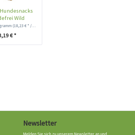
Hundesnacks
defrei Wild
logramm
(18,23 € * / 1 Kilogramm)
3,19 € *
Newsletter
Melden Sie sich zu unserem Newsletter an und