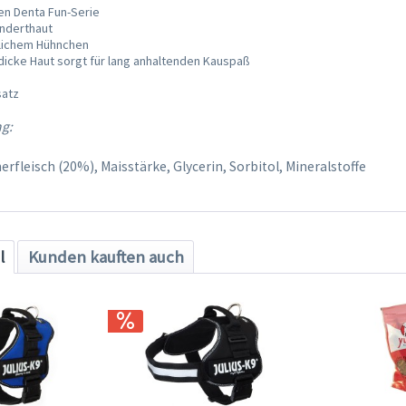
en Denta Fun-Serie
inderthaut
tlichem Hühnchen
dicke Haut sorgt für lang anhaltenden Kauspaß
satz
g:
rfleisch (20%), Maisstärke, Glycerin, Sorbitol, Mineralstoffe
l
Kunden kauften auch