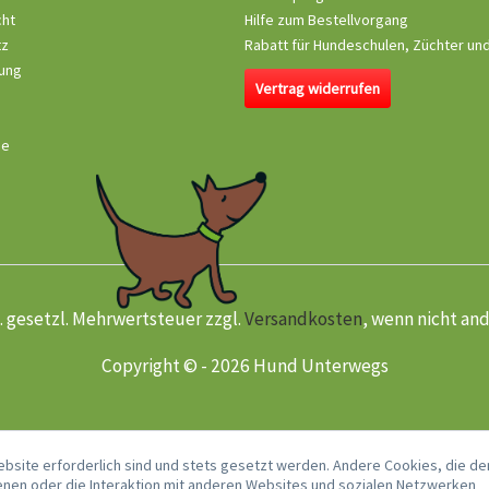
cht
Hilfe zum Bestellvorgang
tz
Rabatt für Hundeschulen, Züchter un
ung
Vertrag widerrufen
se
kl. gesetzl. Mehrwertsteuer zzgl.
Versandkosten
, wenn nicht an
Copyright © - 2026 Hund Unterwegs
ebsite erforderlich sind und stets gesetzt werden. Andere Cookies, die de
nen oder die Interaktion mit anderen Websites und sozialen Netzwerken