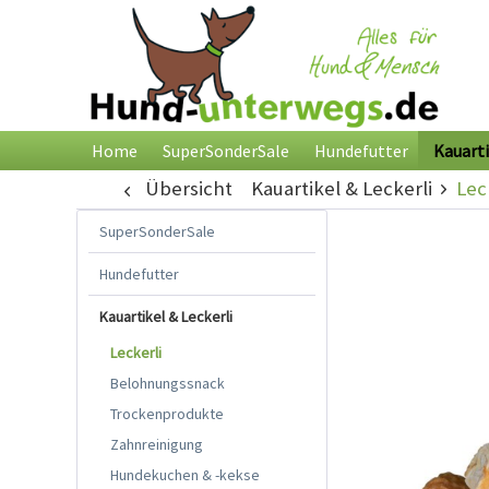
Home
SuperSonderSale
Hundefutter
Kauarti
Übersicht
Kauartikel & Leckerli
Lec
SuperSonderSale
Hundefutter
Kauartikel & Leckerli
Leckerli
Belohnungssnack
Trockenprodukte
Zahnreinigung
Hundekuchen & -kekse