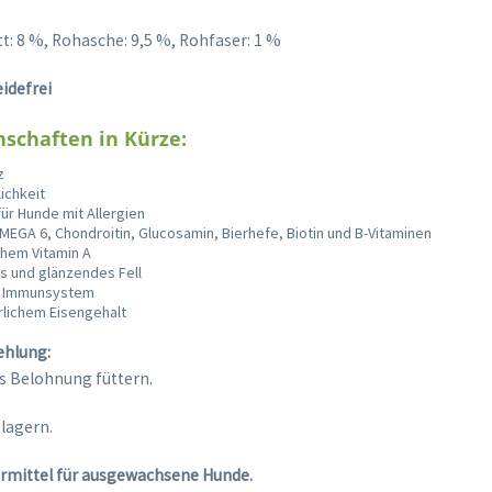
tt: 8 %, Rohasche: 9,5 %, Rohfaser: 1 %
idefrei
schaften in Kürze:
z
ichkeit
ür Hunde mit Allergien
EGA 6, Chondroitin, Glucosamin, Bierhefe, Biotin und B-Vitaminen
ichem Vitamin A
s und glänzendes Fell
s Immunsystem
rlichem Eisengehalt
hlung:
ls Belohnung füttern.
 lagern.
rmittel für ausgewachsene Hunde.