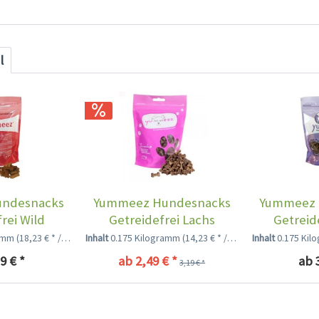
l
ndesnacks
Yummeez Hundesnacks
Yummeez 
rei Wild
Getreidefrei Lachs
Getreid
ramm
(18,23 € * / 1 Kilogramm)
Inhalt
0.175 Kilogramm
(14,23 € * / 1 Kilogramm)
Inhalt
0.175 Ki
9 € *
ab 2,49 € *
ab 
3,19 € *