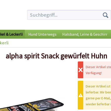
kel & Leckerli
Hund Unterwegs
Halsband, Leine & Geschirr
kerli
alpha spirit Snack gewürfelt Huhn
Dieser Artikel st
Verfügung!
Dieser Artikel ist
lieferbar. Wir be
gerne per E-Mail,
wieder lieferbar i