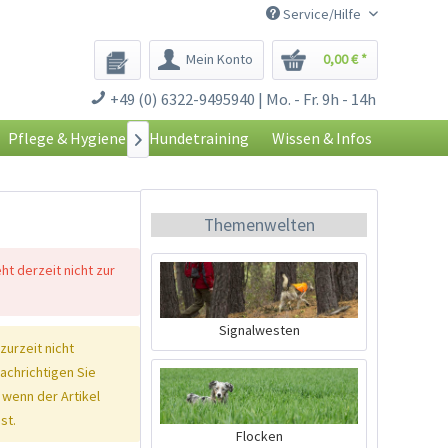
Service/Hilfe
Mein Konto
0,00 € *
+49 (0) 6322-9495940 | Mo. - Fr. 9h - 14h
Pflege & Hygiene
Hundetraining
Wissen & Infos

Themenwelten
eht derzeit nicht zur
Signalwesten
 zurzeit nicht
nachrichtigen Sie
 wenn der Artikel
st.
Flocken