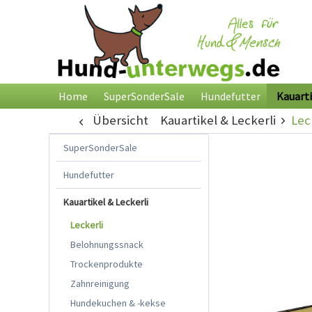
Home
SuperSonderSale
Hundefutter
Kauarti
Übersicht
Kauartikel & Leckerli
Lec
SuperSonderSale
Hundefutter
Kauartikel & Leckerli
Leckerli
Belohnungssnack
Trockenprodukte
Zahnreinigung
Hundekuchen & -kekse