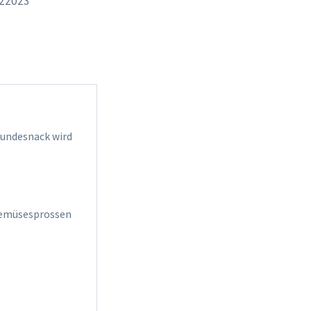
22023
 Hundesnack wird
% Gemüsesprossen