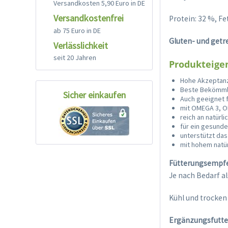
Versandkosten 5,90 Euro in DE
Versandkostenfrei
Protein: 32 %, Fe
ab 75 Euro in DE
Gluten- und getre
Verlässlichkeit
seit 20 Jahren
Produkteigen
Hohe Akzeptan
Beste Bekömml
Sicher einkaufen
Auch geeignet f
mit OMEGA 3, OM
reich an natürl
für ein gesunde
unterstützt da
mit hohem natü
Fütterungsempfe
Je nach Bedarf a
Kühl und trocken
Ergänzungsfutte