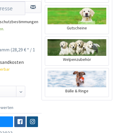
schutzbestimmungen
Gutscheine
en.
amm (28,29 € * / 1
Welpenzubehör
rsandkosten
ferbar
Bälle & Ringe
werten