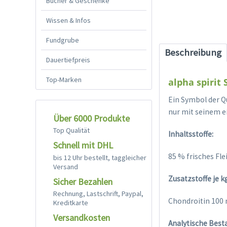
Bücher & Geschenke
Wissen & Infos
Fundgrube
Beschreibung
Dauertiefpreis
Top-Marken
alpha spirit
Ein Symbol der Q
nur mit seinem ei
Über 6000 Produkte
Top Qualität
Inhaltsstoffe:
Schnell mit DHL
85 % frisches Fl
bis 12 Uhr bestellt, taggleicher
Versand
Zusatzstoffe je k
Sicher Bezahlen
Rechnung, Lastschrift, Paypal,
Chondroitin 100
Kreditkarte
Versandkosten
Analytische Besta