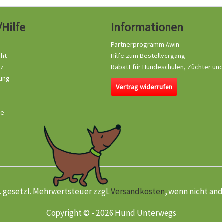
/Hilfe
Informationen
Partnerprogramm Awin
cht
Hilfe zum Bestellvorgang
tz
Rabatt für Hundeschulen, Züchter un
ung
Vertrag widerrufen
se
kl. gesetzl. Mehrwertsteuer zzgl.
Versandkosten
, wenn nicht an
Copyright © - 2026 Hund Unterwegs