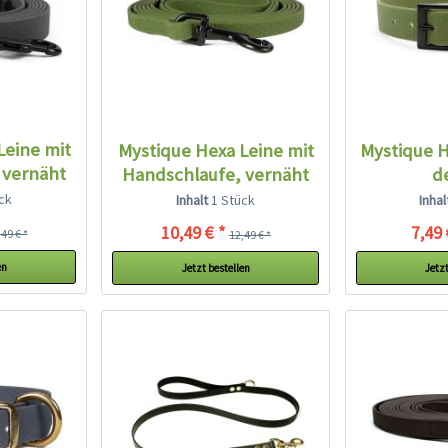
Leine mit
Mystique Hexa Leine mit
Mystique 
 vernäht
Handschlaufe, vernäht
d
ck
Inhalt
1 Stück
Inha
10,49 € *
7,49 
49 € *
12,49 € *
en
Jetzt bestellen
Jetzt