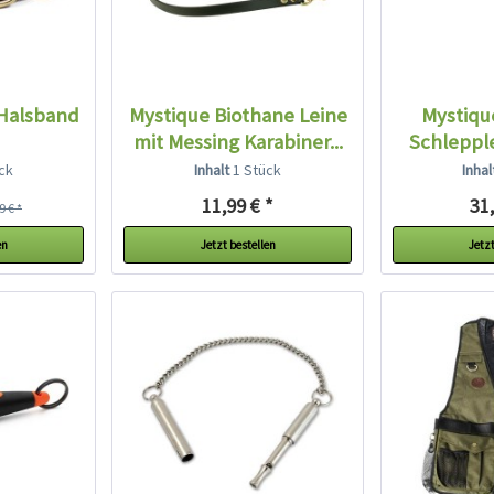
Halsband
Mystique Biothane Leine
Mystiqu
mit Messing Karabiner...
Schleppl
b
ck
Inhalt
1 Stück
Inha
11,99 € *
31,
9 € *
en
Jetzt bestellen
Jetzt