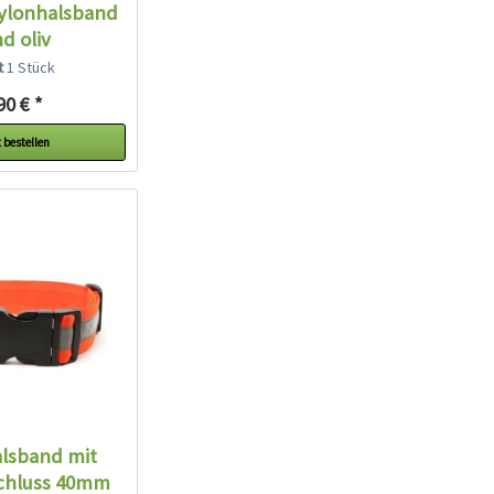
ylonhalsband
d oliv
lt
1 Stück
90 € *
 bestellen
alsband mit
schluss 40mm