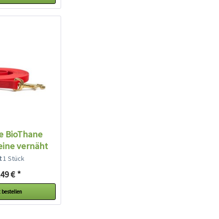
e BioThane
eine vernäht
it...
lt
1 Stück
49 € *
 bestellen