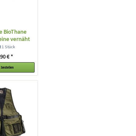
e BioThane
eine vernäht
raun
lt
1 Stück
90 € *
 bestellen