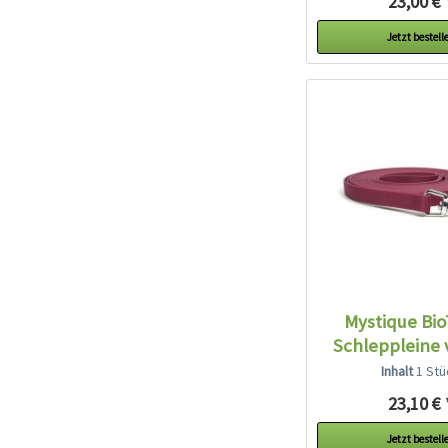
23,00 € 
Jetzt bestell
Mystique Bi
Schleppleine 
weinro
Inhalt
1 Stü
23,10 € 
Jetzt bestell