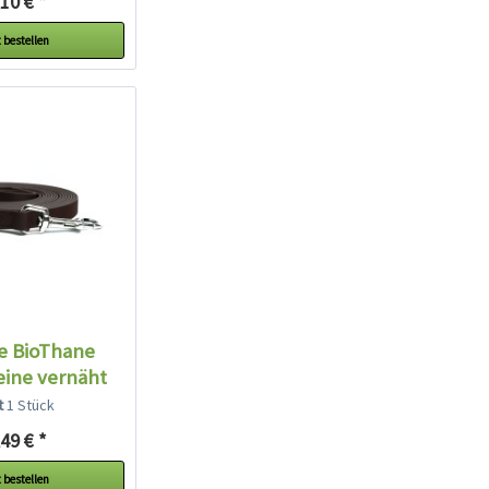
10 € *
 bestellen
e BioThane
eine vernäht
raun
lt
1 Stück
49 € *
 bestellen