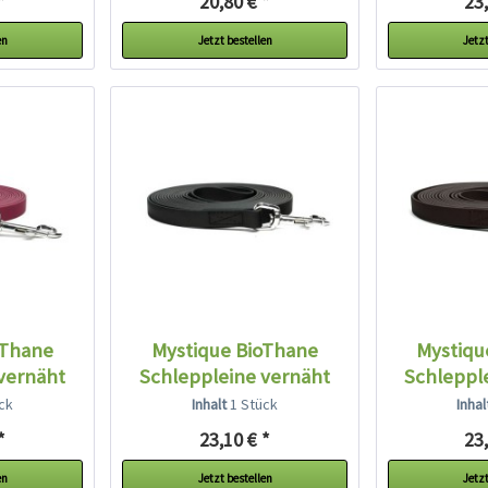
*
20,80 € *
23,
en
Jetzt bestellen
Jetzt
oThane
Mystique BioThane
Mystiqu
vernäht
Schleppleine vernäht
Schleppl
t
schwarz
b
ck
Inhalt
1 Stück
Inha
*
23,10 € *
23,
en
Jetzt bestellen
Jetzt