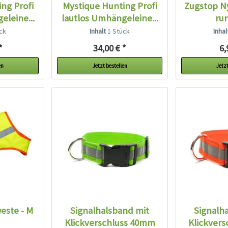
ng Profi
Mystique Hunting Profi
Zugstop N
eleine...
lautlos Umhängeleine...
run
ck
Inhalt
1 Stück
Inha
*
34,00 € *
6,
en
Jetzt bestellen
Jetzt
este - M
Signalhalsband mit
Signalh
Klickverschluss 40mm
Klickver