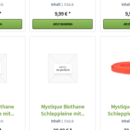
neon...
ne
ck
Inhalt
1 Stück
Inha
*
9,99 € *
9,
en
Jetzt bestellen
Jetzt
othane
Mystique Biothane
Mystiqu
 mit...
Schleppleine mit...
Schleppl
neon
ck
Inhalt
1 Stück
Inha