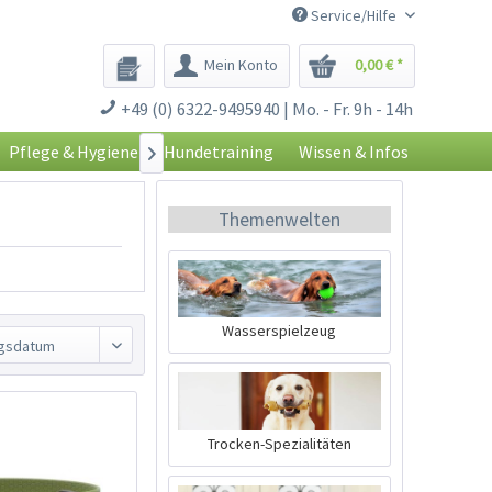
Service/Hilfe
Mein Konto
0,00 € *
+49 (0) 6322-9495940 | Mo. - Fr. 9h - 14h
Pflege & Hygiene
Hundetraining
Wissen & Infos

Themenwelten
Wasserspielzeug
Trocken-Spezialitäten