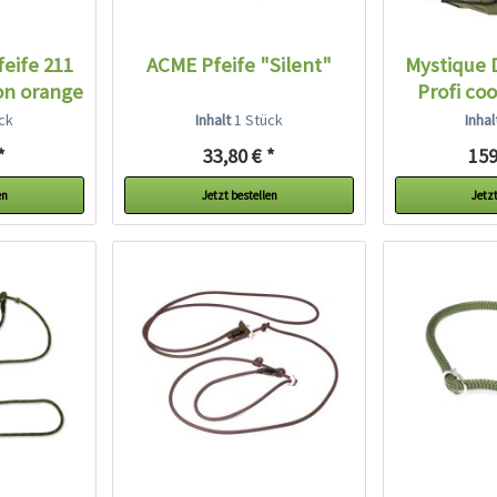
eife 211
ACME Pfeife "Silent"
Mystique
on orange
Profi coo
ck
Inhalt
1 Stück
Inha
*
33,80 € *
159
en
Jetzt bestellen
Jetzt