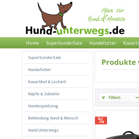
Home
SuperSonderSale
Hundefutter
Kauarti
SuperSonderSale
Produkte 
Hundefutter
Kauartikel & Leckerli
Näpfe & Zubehör
Filtern
Hundespielzeug
Bekleidung Hund & Mensch
Hund Unterwegs