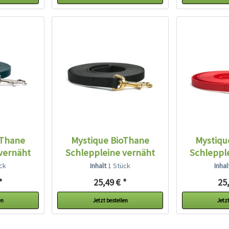
oThane
Mystique BioThane
Mystiqu
vernäht
Schleppleine vernäht
Schleppl
mit...
m
ck
Inhalt
1 Stück
Inha
*
25,49 € *
25,
en
Jetzt bestellen
Jetzt