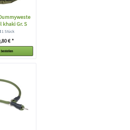
 Dummyweste
l khaki Gr. S
lt
1 Stück
,80 € *
 bestellen