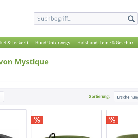
kel & Leckerli
Hund Unterwegs
Halsband, Leine & Geschirr
von Mystique
Sortierung: