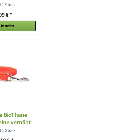
on...
lt
1 Stück
99 € *
 bestellen
e BioThane
eine vernäht
 orange
lt
1 Stück