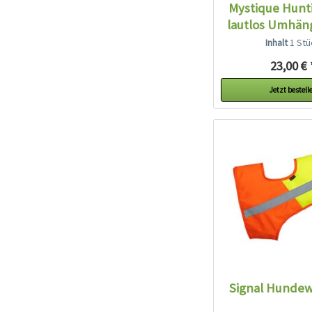
Mystique Hunti
lautlos Umhäng
Inhalt
1 Stü
23,00 € 
Jetzt bestell
Signal Hundew