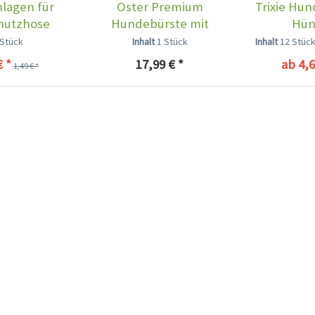
lagen für
Oster Premium
Trixie Hun
hutzhose
Hundebürste mit
Hün
ehose
Kunststoffborsten
 Stück
Inhalt
1 Stück
Inhalt
12 Stüc
€ *
17,99 € *
ab 4,6
1,49 € *