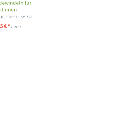
dewindeln für
dinnen
k
(0,39 € * / 1 Stück)
5 € *
7,99 € *