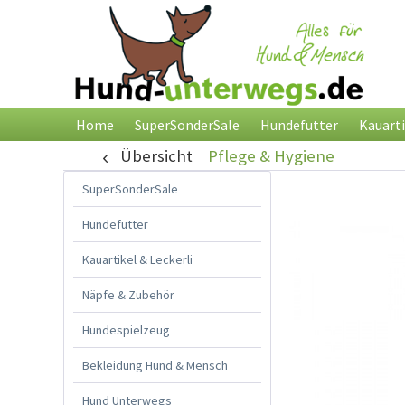
Home
SuperSonderSale
Hundefutter
Kauarti
Übersicht
Pflege & Hygiene
SuperSonderSale
Hundefutter
Kauartikel & Leckerli
Näpfe & Zubehör
Hundespielzeug
Bekleidung Hund & Mensch
Hund Unterwegs