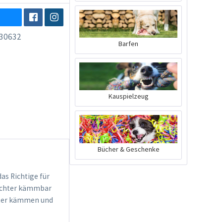
30632
Barfen
Kauspielzeug
Bücher & Geschenke
das Richtige für
leichter kämmbar
chter kämmen und