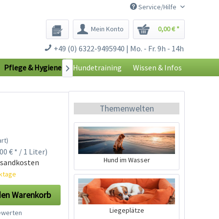
Service/Hilfe
Mein Konto
0,00 € *
+49 (0) 6322-9495940 | Mo. - Fr. 9h - 14h
Pflege & Hygiene
Hundetraining
Wissen & Infos

Themenwelten
rt)
00 € * / 1 Liter)
Hund im Wasser
rsandkosten
rktage
den
Warenkorb
Liegeplätze
werten