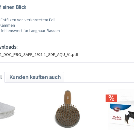
f einen Blick
 Entfilzen von verknotetem Fell
s Kämmen
ehlenswert für Langhaar-Rassen
wnloads:
32_DOC_PRO_SAFE_2921-1_SDE_AQU_V1.pdf
l
Kunden kauften auch