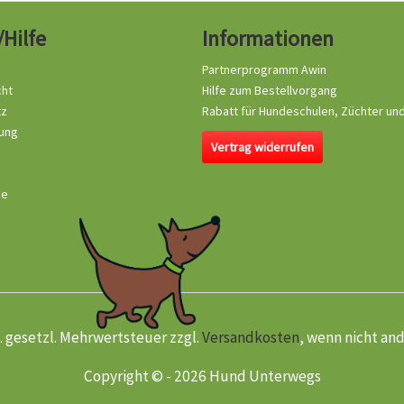
/Hilfe
Informationen
Partnerprogramm Awin
cht
Hilfe zum Bestellvorgang
tz
Rabatt für Hundeschulen, Züchter un
ung
Vertrag widerrufen
se
kl. gesetzl. Mehrwertsteuer zzgl.
Versandkosten
, wenn nicht an
Copyright © - 2026 Hund Unterwegs