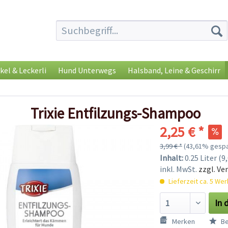
kel & Leckerli
Hund Unterwegs
Halsband, Leine & Geschirr
Trixie Entfilzungs-Shampoo
2,25 € *
3,99 € *
(43,61% gespa
Inhalt:
0.25 Liter (9,
inkl. MwSt.
zzgl. Ve
Lieferzeit ca. 5 We
In 
Merken
Be