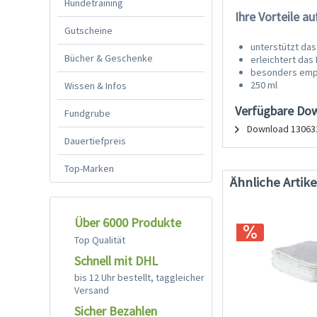
Hundetraining
Ihre Vorteile au
Gutscheine
unterstützt das
Bücher & Geschenke
erleichtert da
besonders empf
250 ml
Wissen & Infos
Verfügbare Do
Fundgrube
Download 1306
Dauertiefpreis
Top-Marken
Ähnliche Artike
Über 6000 Produkte
Top Qualität
Schnell mit DHL
bis 12 Uhr bestellt, taggleicher
Versand
Sicher Bezahlen