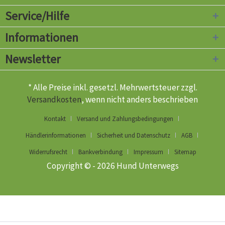
Service/Hilfe
Informationen
Newsletter
* Alle Preise inkl. gesetzl. Mehrwertsteuer zzgl.
Versandkosten
, wenn nicht anders beschrieben
Kontakt
Versand und Zahlungsbedingungen
Händlerinformationen
Sicherheit und Datenschutz
AGB
Widerrufsrecht
Bankverbindung
Impressum
Sitemap
Copyright © - 2026 Hund Unterwegs