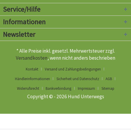
Service/Hilfe
Informationen
Newsletter
* Alle Preise inkl. gesetzl. Mehrwertsteuer zzgl.
Versandkosten
, wenn nicht anders beschrieben
Kontakt
Versand und Zahlungsbedingungen
Händlerinformationen
Sicherheit und Datenschutz
AGB
Widerrufsrecht
Bankverbindung
Impressum
Sitemap
Copyright © - 2026 Hund Unterwegs