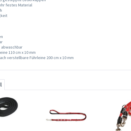
hr festes Material
h
gkeit
en
ar
da abwaschbar
rleine 110 cm x 10 mm
ifach verstellbare Führleine 200 cm x 10 mm
l