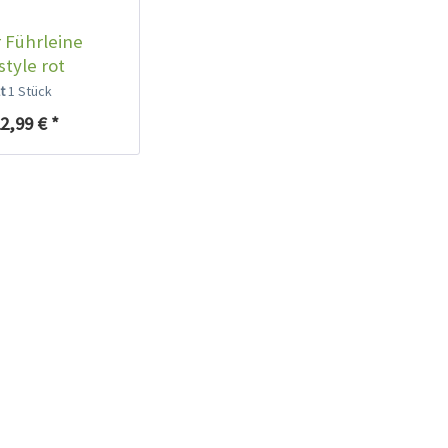
 Führleine
style rot
lt
1 Stück
2,99 € *