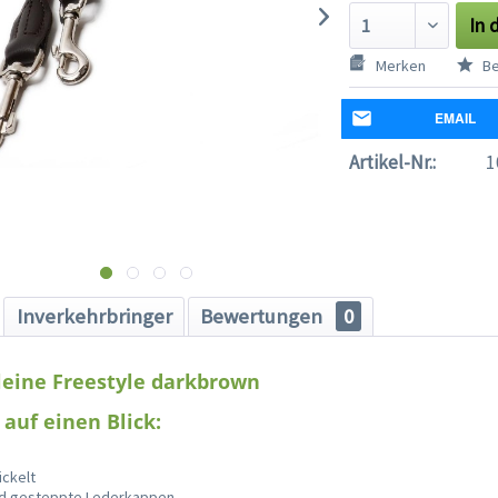
In 
Merken
Be
EMAIL
Artikel-Nr.:
1
Inverkehrbringer
Bewertungen
0
leine Freestyle darkbrown
 auf einen Blick:
ickelt
nd gesteppte Lederkappen