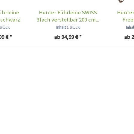
ührleine
Hunter Führleine SWISS
Hunter
 schwarz
3fach verstellbar 200 cm...
Free
 Stück
Inhalt
1 Stück
Inha
99 € *
ab 94,99 € *
ab 2