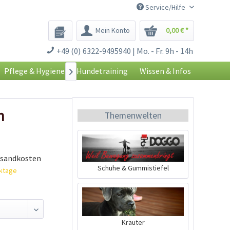
Service/Hilfe
Mein Konto
0,00 € *
+49 (0) 6322-9495940 | Mo. - Fr. 9h - 14h
Pflege & Hygiene
Hundetraining
Wissen & Infos

n
Themenwelten
rsandkosten
Schuhe & Gummistiefel
rktage
Kräuter