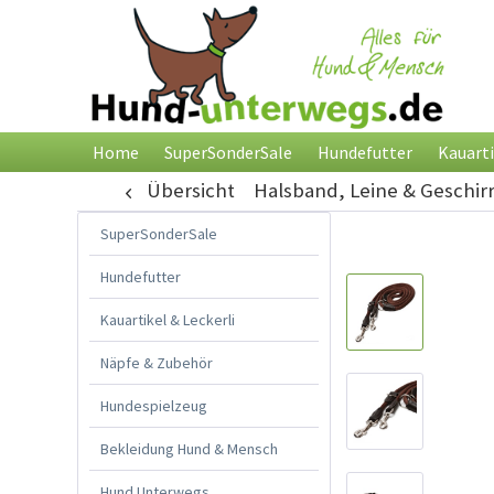
Home
SuperSonderSale
Hundefutter
Kauarti
Übersicht
Halsband, Leine & Geschir
SuperSonderSale
Hundefutter
Kauartikel & Leckerli
Näpfe & Zubehör
Hundespielzeug
Bekleidung Hund & Mensch
Hund Unterwegs