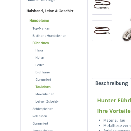
Halsband, Leine & Geschirr
Hundeleine
Top-Marken
Biothane Hundeleinen
Führleinen
Hexa
Nylon
Leder
BioThane
Gummiert
Beschreibung
Tauleinen
Moxonleinen
Hunter Führ
Leinen Zubehör
Schleppleinen
Ihre Vorteile
Rollleinen
Material: Tau
Gummiert
Metallteile vern
farblich passe
Joggingleinen