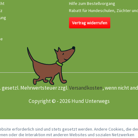
cht
Hilfe zum Bestellvorgang
tz
Rabatt für Hundeschulen, Züchter un
ung
Vertrag widerrufen
se
kl. gesetzl. Mehrwertsteuer zzgl.
Versandkosten
, wenn nicht an
Copyright © - 2026 Hund Unterwegs
ebsite erforderlich sind und stets gesetzt werden. Andere Cookies, die de
nen oder die Interaktion mit anderen Websites und sozialen Netzwerken