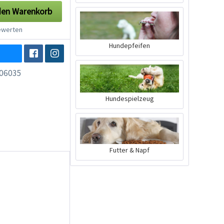
den
Warenkorb
werten
Hundepfeifen
06035
Hundespielzeug
Futter & Napf