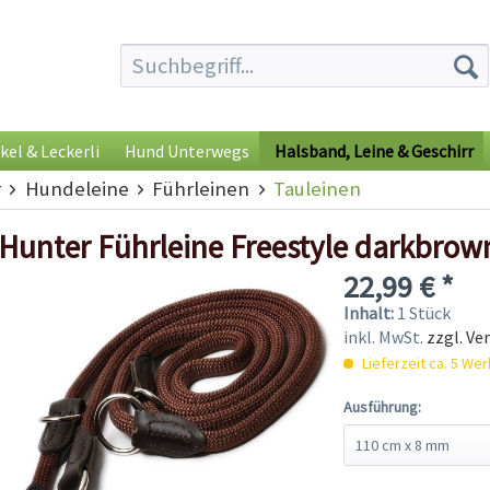
kel & Leckerli
Hund Unterwegs
Halsband, Leine & Geschirr
r
Hundeleine
Führleinen
Tauleinen
Hunter Führleine Freestyle darkbrow
22,99 € *
Inhalt:
1 Stück
inkl. MwSt.
zzgl. Ve
Lieferzeit ca. 5 We
Ausführung: