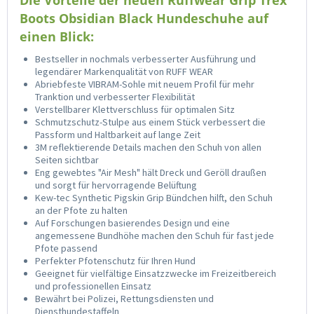
Die Vorteile der neuen Ruffwear Grip Trex
Boots Obsidian Black Hundeschuhe auf
einen Blick:
Bestseller in nochmals verbesserter Ausführung und
legendärer Markenqualität von RUFF WEAR
Abriebfeste VIBRAM-Sohle mit neuem Profil für mehr
Tranktion und verbesserter Flexibilität
Verstellbarer Klettverschluss für optimalen Sitz
Schmutzschutz-Stulpe aus einem Stück verbessert die
Passform und Haltbarkeit auf lange Zeit
3M reflektierende Details machen den Schuh von allen
Seiten sichtbar
Eng gewebtes "Air Mesh" hält Dreck und Geröll draußen
und sorgt für hervorragende Belüftung
Kew-tec Synthetic Pigskin Grip Bündchen hilft, den Schuh
an der Pfote zu halten
Auf Forschungen basierendes Design und eine
angemessene Bundhöhe machen den Schuh für fast jede
Pfote passend
Perfekter Pfotenschutz für Ihren Hund
Geeignet für vielfältige Einsatzzwecke im Freizeitbereich
und professionellen Einsatz
Bewährt bei Polizei, Rettungsdiensten und
Diensthundestaffeln