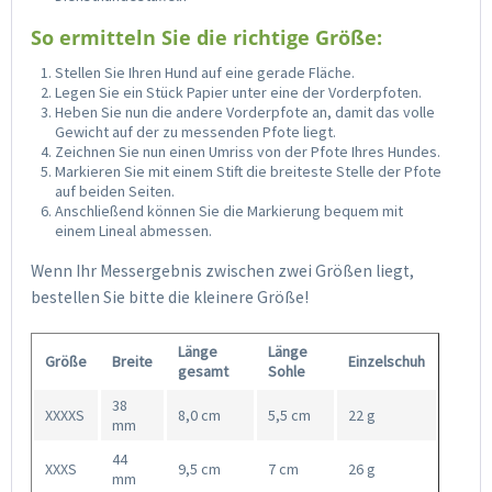
So ermitteln Sie die richtige Größe:
Stellen Sie Ihren Hund auf eine gerade Fläche.
Legen Sie ein Stück Papier unter eine der Vorderpfoten.
Heben Sie nun die andere Vorderpfote an, damit das volle
Gewicht auf der zu messenden Pfote liegt.
Zeichnen Sie nun einen Umriss von der Pfote Ihres Hundes.
Markieren Sie mit einem Stift die breiteste Stelle der Pfote
auf beiden Seiten.
Anschließend können Sie die Markierung bequem mit
einem Lineal abmessen.
Wenn Ihr Messergebnis zwischen zwei Größen liegt,
bestellen Sie bitte die kleinere Größe!
Länge
Länge
Größe
Breite
Einzelschuh
gesamt
Sohle
38
XXXXS
8,0 cm
5,5 cm
22 g
mm
44
XXXS
9,5 cm
7 cm
26 g
mm