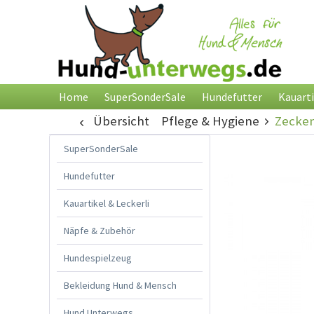
Home
SuperSonderSale
Hundefutter
Kauarti
Übersicht
Pflege & Hygiene
Zecke
SuperSonderSale
Hundefutter
Kauartikel & Leckerli
Näpfe & Zubehör
Hundespielzeug
Bekleidung Hund & Mensch
Hund Unterwegs