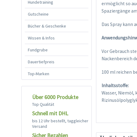
Hundetraining
ermöglicht so au
Spaziergänge am
Gutscheine
Das Spray kann a
Bücher & Geschenke
Anwendungshinw
Wissen & Infos
Fundgrube
Vor Gebrauch ste
Nackenbereich d
Dauertiefpreis
100 ml reichen b
Top-Marken
Inhaltsstoffe:
Wasser, Niemöl, k
Über 6000 Produkte
Rizinusölpolygly
Top Qualität
Schnell mit DHL
bis 12 Uhr bestellt, taggleicher
Versand
Sicher Bezahlen