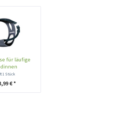
e für läufige
dinnen
lt
1 Stück
3,99 € *