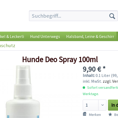
kel & Leckerli
Hund Unterwegs
Halsband, Leine & Geschirr
nschutz
Hunde Deo Spray 100ml
9,90 € *
Inhalt:
0.1 Liter (99,
inkl. MwSt.
zzgl. Ve
Sofort versandfertig
Werktage.
In 
Merken
Be