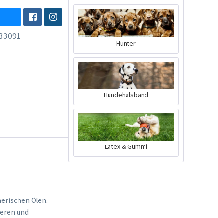
33091
Hunter
Hundehalsband
Latex & Gummi
herischen Ölen.
ieren und