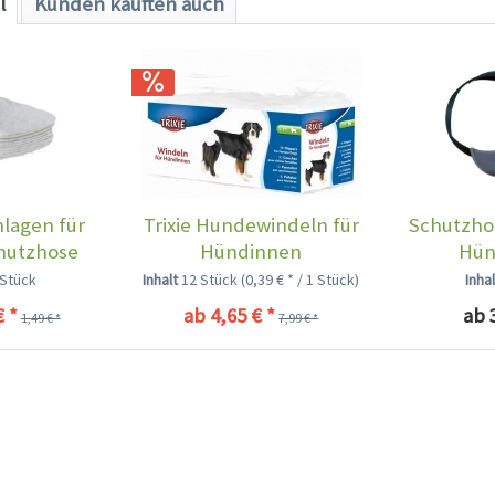
l
Kunden kauften auch
lagen für
Trixie Hundewindeln für
Schutzhos
hutzhose
Hündinnen
Hün
ehose
 Stück
Inhalt
12 Stück
(0,39 € * / 1 Stück)
Inha
€ *
ab 4,65 € *
ab 
1,49 € *
7,99 € *