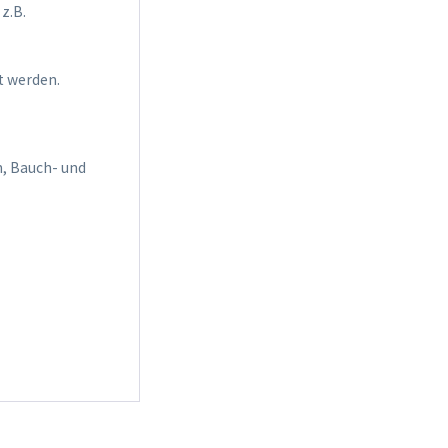
z.B.
t werden.
n, Bauch- und