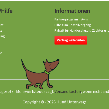
/Hilfe
Informationen
Partnerprogramm Awin
cht
Hilfe zum Bestellvorgang
tz
Rabatt für Hundeschulen, Züchter un
ung
Vertrag widerrufen
se
kl. gesetzl. Mehrwertsteuer zzgl.
Versandkosten
, wenn nicht an
Copyright © - 2026 Hund Unterwegs