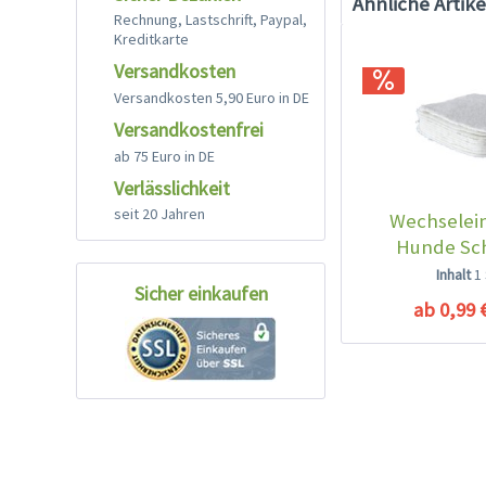
Ähnliche Artike
Rechnung, Lastschrift, Paypal,
Kreditkarte
Versandkosten
Versandkosten 5,90 Euro in DE
Versandkostenfrei
ab 75 Euro in DE
Verlässlichkeit
seit 20 Jahren
Wechselein
Hunde Sc
Hygien
Inhalt
1
Sicher einkaufen
ab 0,99 