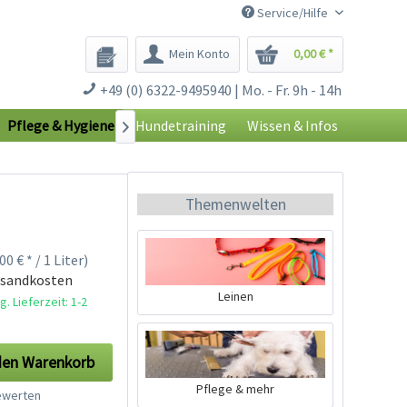
Service/Hilfe
Mein Konto
0,00 € *
+49 (0) 6322-9495940 | Mo. - Fr. 9h - 14h
Pflege & Hygiene
Hundetraining
Wissen & Infos

Themenwelten
00 € * / 1 Liter)
rsandkosten
Leinen
. Lieferzeit: 1-2
den
Warenkorb
Pflege & mehr
werten