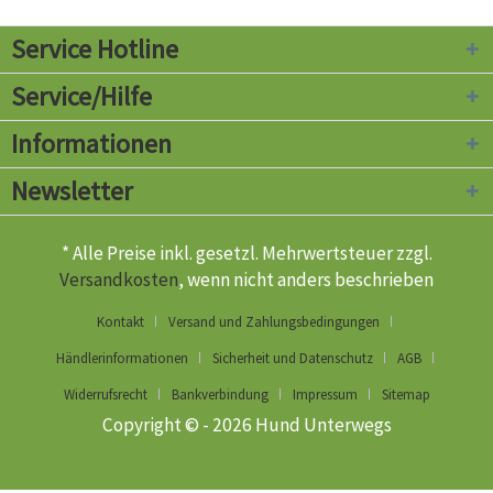
Service Hotline
Service/Hilfe
Informationen
Newsletter
* Alle Preise inkl. gesetzl. Mehrwertsteuer zzgl.
Versandkosten
, wenn nicht anders beschrieben
Kontakt
Versand und Zahlungsbedingungen
Händlerinformationen
Sicherheit und Datenschutz
AGB
Widerrufsrecht
Bankverbindung
Impressum
Sitemap
Copyright © - 2026 Hund Unterwegs