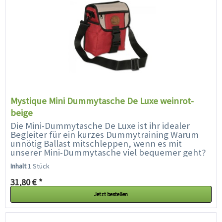
Mystique Mini Dummytasche De Luxe weinrot-
beige
Die Mini-Dummytasche De Luxe ist ihr idealer
Begleiter für ein kurzes Dummytraining Warum
unnötig Ballast mitschleppen, wenn es mit
unserer Mini-Dummytasche viel bequemer geht?
Die ideale Tasche für Spaziergänge...
Inhalt
1 Stück
31,80 € *
Jetzt bestellen