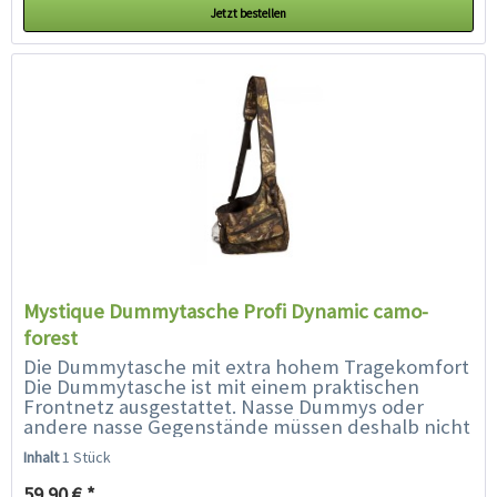
Jetzt bestellen
Mystique Dummytasche Profi Dynamic camo-
forest
Die Dummytasche mit extra hohem Tragekomfort
Die Dummytasche ist mit einem praktischen
Frontnetz ausgestattet. Nasse Dummys oder
andere nasse Gegenstände müssen deshalb nicht
in der Tasche verstaut werden, sondern können...
Inhalt
1 Stück
59,90 € *