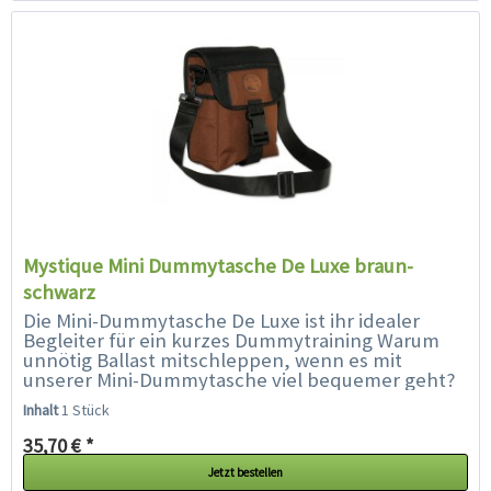
Mystique Mini Dummytasche De Luxe braun-
schwarz
Die Mini-Dummytasche De Luxe ist ihr idealer
Begleiter für ein kurzes Dummytraining Warum
unnötig Ballast mitschleppen, wenn es mit
unserer Mini-Dummytasche viel bequemer geht?
Die ideale Tasche für Spaziergänge...
Inhalt
1 Stück
35,70 € *
Jetzt bestellen