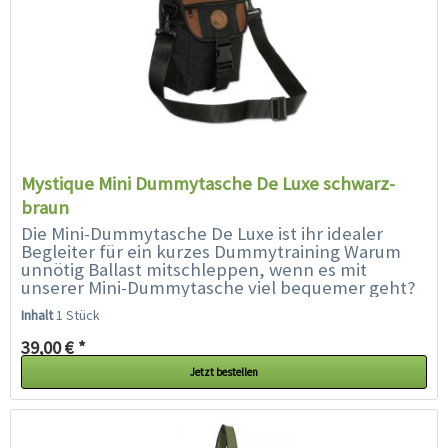
Mystique Mini Dummytasche De Luxe schwarz-
braun
Die Mini-Dummytasche De Luxe ist ihr idealer
Begleiter für ein kurzes Dummytraining Warum
unnötig Ballast mitschleppen, wenn es mit
unserer Mini-Dummytasche viel bequemer geht?
Die ideale Tasche für Spaziergänge...
Inhalt
1 Stück
39,00 € *
Jetzt bestellen