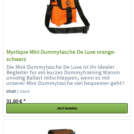
Mystique Mini Dummytasche De Luxe orange-
schwarz
Die Mini-Dummytasche De Luxe ist ihr idealer
Begleiter für ein kurzes Dummytraining Warum
unnötig Ballast mitschleppen, wenn es mit
unserer Mini-Dummytasche viel bequemer geht?
Die ideale Tasche für Spaziergänge...
Inhalt
1 Stück
31,80 € *
Jetzt bestellen