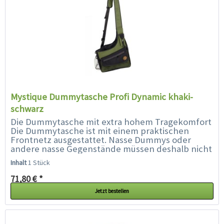
Mystique Dummytasche Profi Dynamic khaki-
schwarz
Die Dummytasche mit extra hohem Tragekomfort
Die Dummytasche ist mit einem praktischen
Frontnetz ausgestattet. Nasse Dummys oder
andere nasse Gegenstände müssen deshalb nicht
in der Tasche verstaut werden, sondern können
Inhalt
1 Stück
im Frontnetz...
71,80 € *
Jetzt bestellen