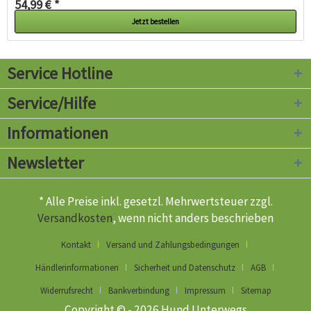
54,99 € *
Jetzt bestellen
Service Hotline
Service/Hilfe
Informationen
Newsletter
* Alle Preise inkl. gesetzl. Mehrwertsteuer zzgl.
Versandkosten
, wenn nicht anders beschrieben
Kontakt
Versand und Zahlungsbedingungen
Händlerinformationen
Sicherheit und Datenschutz
AGB
Widerrufsrecht
Bankverbindung
Impressum
Sitemap
Copyright © - 2026 Hund Unterwegs