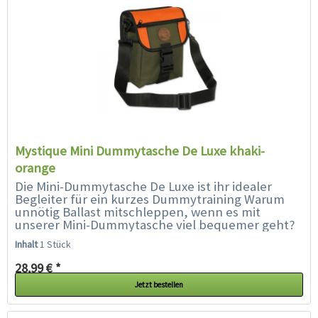
Mystique Mini Dummytasche De Luxe khaki-
orange
Die Mini-Dummytasche De Luxe ist ihr idealer
Begleiter für ein kurzes Dummytraining Warum
unnötig Ballast mitschleppen, wenn es mit
unserer Mini-Dummytasche viel bequemer geht?
Die ideale Tasche für Spaziergänge...
Inhalt
1 Stück
28,99 € *
Jetzt bestellen