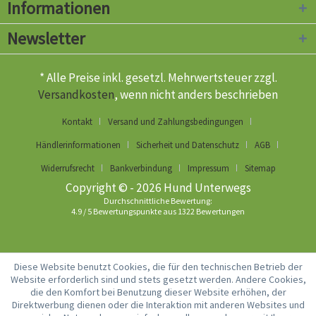
Informationen
Newsletter
* Alle Preise inkl. gesetzl. Mehrwertsteuer zzgl.
Versandkosten
, wenn nicht anders beschrieben
Kontakt
Versand und Zahlungsbedingungen
Händlerinformationen
Sicherheit und Datenschutz
AGB
Widerrufsrecht
Bankverbindung
Impressum
Sitemap
Copyright © - 2026 Hund Unterwegs
Durchschnittliche Bewertung:
4.9
/
5
Bewertungspunkte aus
1322
Bewertungen
Diese Website benutzt Cookies, die für den technischen Betrieb der
Website erforderlich sind und stets gesetzt werden. Andere Cookies,
die den Komfort bei Benutzung dieser Website erhöhen, der
Direktwerbung dienen oder die Interaktion mit anderen Websites und