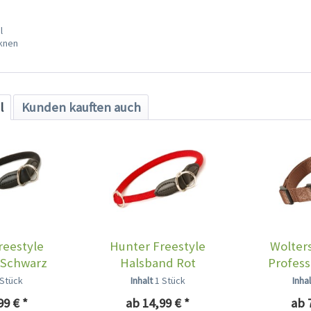
l
cknen
l
Kunden kauften auch
reestyle
Hunter Freestyle
Wolter
 Schwarz
Halsband Rot
Profess
 Stück
Inhalt
1 Stück
Inha
99 € *
ab 14,99 € *
ab 