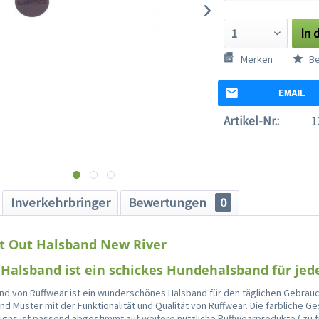
In 
Merken
Be
EMAIL
Artikel-Nr.:
1
Inverkehrbringer
Bewertungen
0
at Out Halsband New River
 Halsband ist ein schickes Hundehalsband für jed
and von Ruffwear ist ein wunderschönes Halsband für den täglichen Gebrauc
d Muster mit der Funktionalität und Qualität von Ruffwear. Die farbliche Ge
gns ist passend abgestimmt auf weitere nützliche Ruffwearprodukte ( zu 