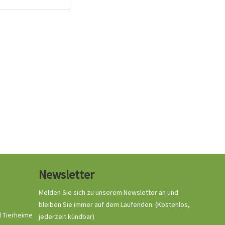
Ruffwear Front Range
Harness Geschirr
Tumalo Teal
Inhalt
1 Stück
39,49 € *
59,90 € *
Jetzt bestellen
Newsletter
Melden Sie sich zu unserem Newsletter an und
bleiben Sie immer auf dem Laufenden.
(Kostenlos,
d Tierheime
jederzeit kündbar)