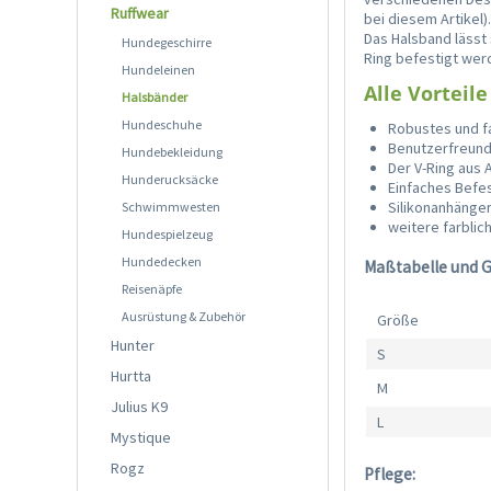
Ruffwear
bei diesem Artikel)
Das Halsband lässt 
Hundegeschirre
Ring befestigt wer
Hundeleinen
Alle Vorteile
Halsbänder
Hundeschuhe
Robustes und f
Benutzerfreundl
Hundebekleidung
Der V-Ring aus 
Hunderucksäcke
Einfaches Befe
Silikonanhänge
Schwimmwesten
weitere farblic
Hundespielzeug
Hundedecken
Maßtabelle und 
Reisenäpfe
Ausrüstung & Zubehör
Größe
Hunter
S
Hurtta
M
Julius K9
L
Mystique
Rogz
Pflege: