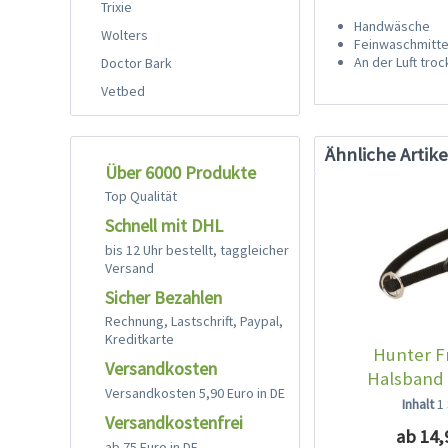
Trixie
Handwäsche
Wolters
Feinwaschmitte
An der Luft tro
Doctor Bark
Vetbed
Ähnliche Artike
Über 6000 Produkte
Top Qualität
Schnell mit DHL
bis 12 Uhr bestellt, taggleicher
Versand
Sicher Bezahlen
Rechnung, Lastschrift, Paypal,
Kreditkarte
Hunter F
Versandkosten
Halsband
Versandkosten 5,90 Euro in DE
Inhalt
1
Versandkostenfrei
ab 14,
ab 75 Euro in DE