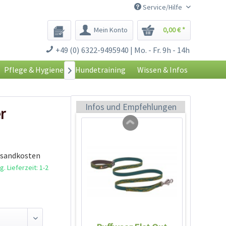
Service/Hilfe
Mein Konto
0,00 € *
Ruffwear Flagline
+49 (0) 6322-9495940 | Mo. - Fr. 9h - 14h
Harness Geschirr
Meltwater Teal
Inhalt
1 Stück
Pflege & Hygiene
Hundetraining
Wissen & Infos

99,99 € *
Ausverkauft
Infos und Empfehlungen
r
rsandkosten
. Lieferzeit: 1-2