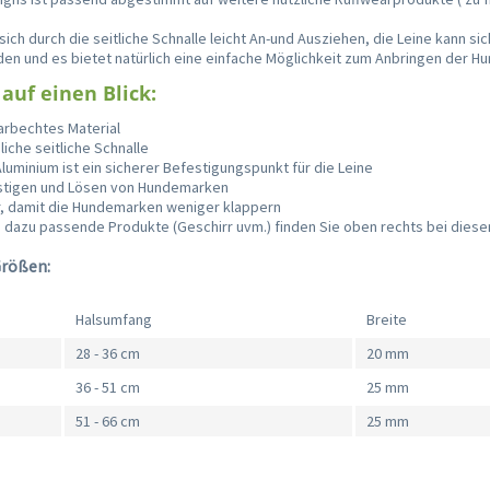
.
sich durch die seitliche Schnalle leicht An-und Ausziehen, die Leine kann sic
den und es bietet natürlich eine einfache Möglichkeit zum Anbringen der 
 auf einen Blick:
arbechtes Material
iche seitliche Schnalle
Aluminium ist ein sicherer Befestigungspunkt für die Leine
stigen und Lösen von Hundemarken
r, damit die Hundemarken weniger klappern
h dazu passende Produkte (Geschirr uvm.) finden Sie oben rechts bei diese
Größen:
Halsumfang
Breite
28 - 36 cm
20 mm
36 - 51 cm
25 mm
51 - 66 cm
25 mm