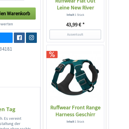
Ruffwear Flat Out
Leine New River
den
Warenkorb
Inhalt
1 Stück
werten
43,99 € *
Ausverkauft
34181
Ruffwear Front Range
en Tag
Harness Geschirr
h. Es vereint
Tumalo Teal
Inhalt
1 Stück
staltung der
finden oben rechts