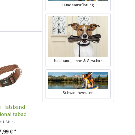
Hundeausrüstung
Halsband, Leine & Geschirr
Ruffwear Flat Out
Leine New River
Inhalt
1 Stück
43,99 € *
Schwimmwesten
Ausverkauft
s Halsband
ional tabac
lt
1 Stück
7,99 € *