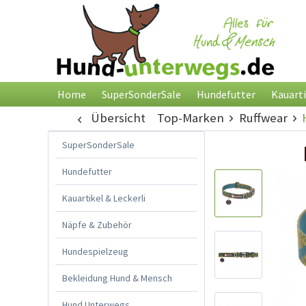
Home
SuperSonderSale
Hundefutter
Kauarti
Übersicht
Top-Marken
Ruffwear
SuperSonderSale
Hundefutter
Kauartikel & Leckerli
Näpfe & Zubehör
Hundespielzeug
Bekleidung Hund & Mensch
Hund Unterwegs