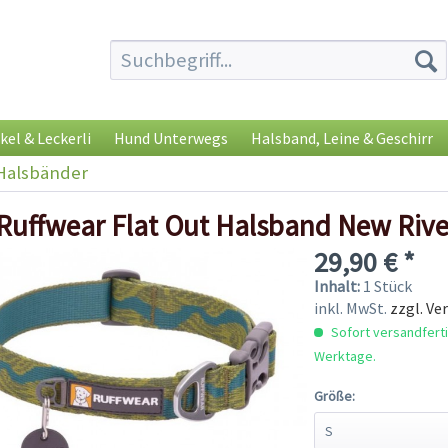
kel & Leckerli
Hund Unterwegs
Halsband, Leine & Geschirr
Halsbänder
Ruffwear Flat Out Halsband New Rive
29,90 € *
Inhalt:
1 Stück
inkl. MwSt.
zzgl. Ve
Sofort versandfertig
Werktage.
Größe: