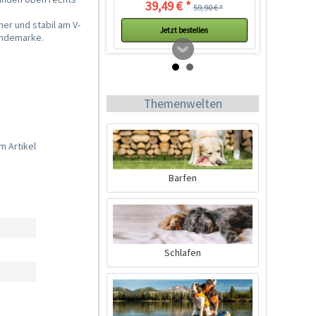
39,49 € *
59,90 € *
her und stabil am V-
Jetzt bestellen
Hundemarke.
Themenwelten
m Artikel
Barfen
Ruffwear Flagline
Harness Geschirr
Meltwater Teal
Inhalt
1 Stück
Schlafen
99,99 € *
Ausverkauft