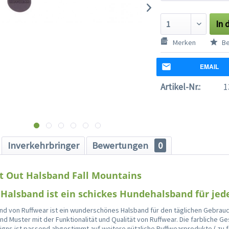
In 
Merken
Be
EMAIL
Artikel-Nr.:
1
Inverkehrbringer
Bewertungen
0
t Out Halsband Fall Mountains
 Halsband ist ein schickes Hundehalsband für jed
and von Ruffwear ist ein wunderschönes Halsband für den täglichen Gebrauc
d Muster mit der Funktionalität und Qualität von Ruffwear. Die farbliche Ge
gns ist passend abgestimmt auf weitere nützliche Ruffwearprodukte ( zu 