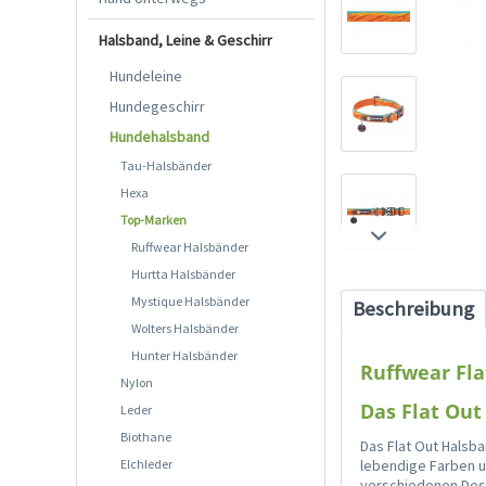
Halsband, Leine & Geschirr
Hundeleine
Hundegeschirr
Hundehalsband
Tau-Halsbänder
Hexa
Top-Marken
Ruffwear Halsbänder
Hurtta Halsbänder
Mystique Halsbänder
Beschreibung
Wolters Halsbänder
Hunter Halsbänder
Ruffwear Fla
Nylon
Das Flat Out
Leder
Biothane
Das Flat Out Halsb
Elchleder
lebendige Farben un
verschiedenen Desi