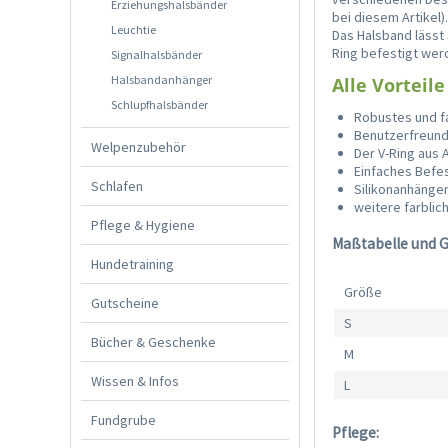
Erziehungshalsbänder
bei diesem Artikel)
Leuchtie
Das Halsband lässt 
Ring befestigt wer
Signalhalsbänder
Halsbandanhänger
Alle Vorteile
Schlupfhalsbänder
Robustes und f
Benutzerfreundl
Welpenzubehör
Der V-Ring aus 
Einfaches Befe
Schlafen
Silikonanhänge
weitere farblic
Pflege & Hygiene
Maßtabelle und 
Hundetraining
Größe
Gutscheine
S
Bücher & Geschenke
M
Wissen & Infos
L
Fundgrube
Pflege: