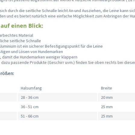
.
sich durch die seitliche Schnalle leicht An-und Ausziehen, die Leine kann sic
den und es bietet natürlich eine einfache Möglichkeit zum Anbringen der 
 auf einen Blick:
arbechtes Material
iche seitliche Schnalle
Aluminium ist ein sicherer Befestigungspunkt für die Leine
stigen und Lösen von Hundemarken
r, damit die Hundemarken weniger klappern
h dazu passende Produkte (Geschirr uvm.) finden Sie oben rechts bei diese
Größen:
Halsumfang
Breite
28 - 36 cm
20 mm
36 - 51 cm
25 mm
51 - 66 cm
25 mm