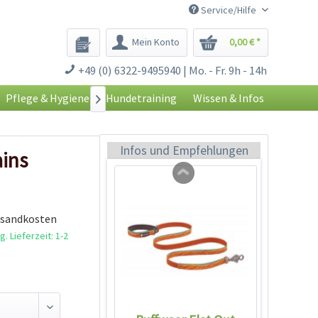
Service/Hilfe
Mein Konto
0,00 € *
Ruffwear Front Range
+49 (0) 6322-9495940 | Mo. - Fr. 9h - 14h
Harness Geschirr
Campfire...
Inhalt
1 Stück
Pflege & Hygiene
Hundetraining
Wissen & Infos

59,90 € *
Ausverkauft
Infos und Empfehlungen
ains
rsandkosten
. Lieferzeit: 1-2