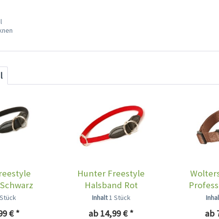
l
cknen
l
reestyle
Hunter Freestyle
Wolter
 Schwarz
Halsband Rot
Profess
 Stück
Inhalt
1 Stück
Inha
99 € *
ab 14,99 € *
ab 