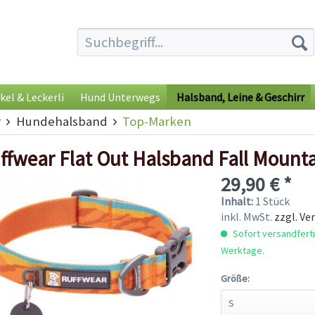
kel & Leckerli
Hund Unterwegs
Halsband, Leine & Geschirr
r
Hundehalsband
Top-Marken
ffwear Flat Out Halsband Fall Mount
29,90 € *
Inhalt:
1 Stück
inkl. MwSt.
zzgl. Ve
Sofort versandfertig
Werktage.
Größe: