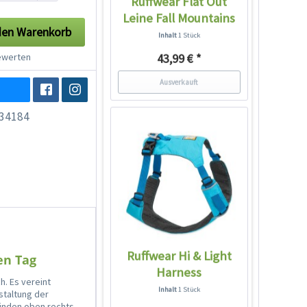
Ruffwear Flat Out
Leine Fall Mountains
den
Warenkorb
Inhalt
1 Stück
werten
43,99 € *
Ausverkauft
34184
Ruffwear Hi & Light
en Tag
Harness
h. Es vereint
Hundegeschirr Blue...
Inhalt
1 Stück
staltung der
finden oben rechts