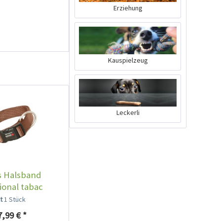
Erziehung
Kauspielzeug
Ruffwear Flat Out
Leckerli
Leine Fall Mountains
Inhalt
1 Stück
43,99 € *
Ausverkauft
s Halsband
ional tabac
lt
1 Stück
7,99 € *