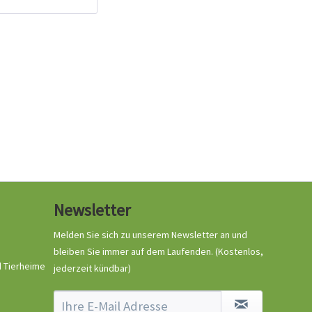
Ruffwear Hi & Light
Harness
Hundegeschirr Blue...
Inhalt
1 Stück
54,99 € *
Jetzt bestellen
Newsletter
Melden Sie sich zu unserem Newsletter an und
bleiben Sie immer auf dem Laufenden.
(Kostenlos,
d Tierheime
jederzeit kündbar)