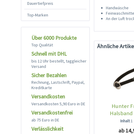
Dauertiefpreis
Handwäsche
Feinwaschmitte
Top-Marken
An der Luft tro
Über 6000 Produkte
Top Qualität
Ähnliche Artike
Schnell mit DHL
bis 12 Uhr bestellt, taggleicher
Versand
Sicher Bezahlen
Rechnung, Lastschrift, Paypal,
Kreditkarte
Versandkosten
Versandkosten 5,90 Euro in DE
Hunter F
Versandkostenfrei
Halsband
ab 75 Euro in DE
Inhalt
1
Verlässlichkeit
ab 14,