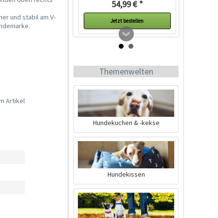
54,99 € *
her und stabil am V-
Jetzt bestellen
Hundemarke.
Themenwelten
m Artikel
Hundekuchen & -kekse
Ruffwear Front Range
Harness Geschirr
Campfire...
Inhalt
1 Stück
Hundekissen
59,90 € *
Ausverkauft