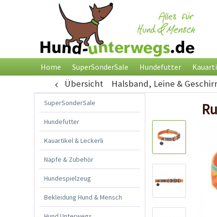
Home
SuperSonderSale
Hundefutter
Kauarti
Übersicht
Halsband, Leine & Geschir
SuperSonderSale
Ru
Hundefutter
Kauartikel & Leckerli
Näpfe & Zubehör
Hundespielzeug
Bekleidung Hund & Mensch
Hund Unterwegs