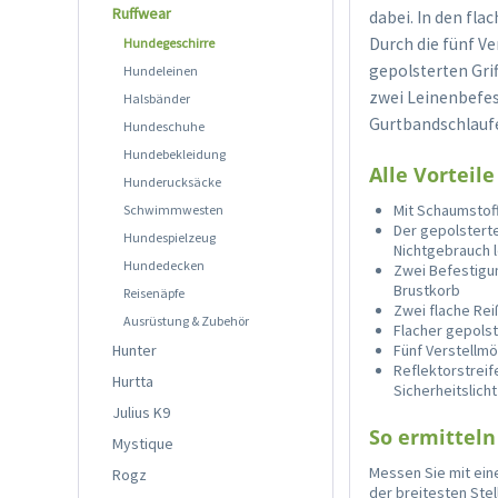
Ruffwear
dabei. In den fla
Durch die fünf Ve
Hundegeschirre
gepolsterten Gri
Hundeleinen
zwei Leinenbefes
Halsbänder
Gurtbandschlaufe 
Hundeschuhe
Hundebekleidung
Alle Vorteile
Hunderucksäcke
Mit Schaumstof
Schwimmwesten
Der gepolsterte
Hundespielzeug
Nichtgebrauch 
Hundedecken
Zwei Befestigu
Brustkorb
Reisenäpfe
Zwei flache Rei
Ausrüstung & Zubehör
Flacher gepolst
Hunter
Fünf Verstellmö
Reflektorstreif
Hurtta
Sicherheitslich
Julius K9
So ermitteln 
Mystique
Messen Sie mit ein
Rogz
der breitesten Stel