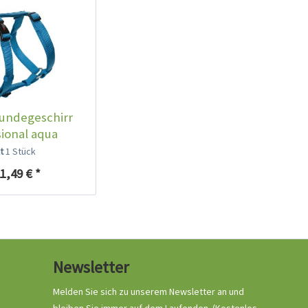
Ruffwear Knot-a-
Leash Hundeleine
undegeschirr
Granite Gray
sional aqua
Inhalt
1 Stück
lt
1 Stück
44,99 € *
1,49 € *
Ausverkauft
Newsletter
Melden Sie sich zu unserem Newsletter an und
bleiben Sie immer auf dem Laufenden.
(Kostenlos,