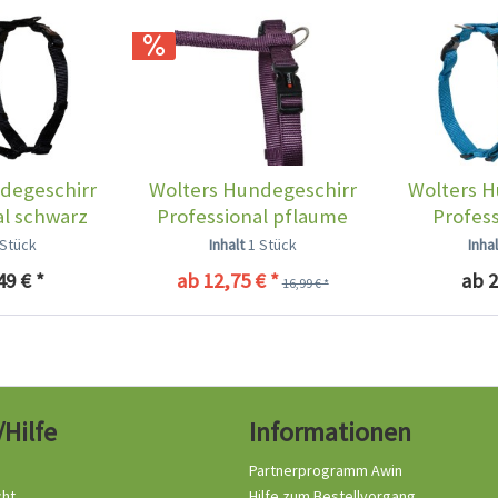
degeschirr
Wolters Hundegeschirr
Wolters H
al schwarz
Professional pflaume
Profes
 Stück
Inhalt
1 Stück
Inha
49 € *
ab 12,75 € *
ab 2
16,99 € *
/Hilfe
Informationen
Partnerprogramm Awin
cht
Hilfe zum Bestellvorgang