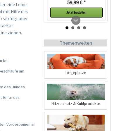
59,99 € *
der eine Leine.
d mit Hilfe des
Jetzt bestellen
r verfügt über
stärkte
eine ziehen.
Themenwelten
n bei
ebeschlaufe am
Liegeplätze
Ruffwear Flat Out
ben des Hundes
Leine Rocky
aufe für das
Mountains
Inhalt
1 Stück
Hitzeschutz & Kühlprodukte
43,99 € *
Ausverkauft
 den Vorderbeinen an
.