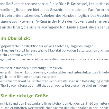
chen Reißverschlusstaschen ist Platz für z.B. Kotbeutel, Leckerlies o
rstellmöglichkeiten bietet das Geschirr eine optimale Passform un
ff ist ein unterstützendes Anheben des Hundes möglich. Das Geschir
tigungspunkte: einen V-Ring in der Mitte des Rückens und eine ver
an der Brust, die sich hervorragend für Hunde eignet, die an der L
 im Überblick:
f gepolsterte Konstruktion für ein angenehmes, längeres Tragen
 Bauchgurt sorgt für zusätzliche Stabilität bei vollen Satteltaschen und kan
leicht verstaut werden
ngspunkte für die Leine: Aluminium-V-Ring am Rücken und verstärkte Gew
ßverschlusstaschen für wichtige Utensilien
erter Griff für ein kontrolliertes, komfortables und unterstützendes Anhe
glichkeiten für eine optimale Passform
en für Sichtbarkeit bei schlechten Lichtverhältnissen und Befestigungsschl
t The Beacon (Separat erhältlich, oben rechts bei diesem Artikel zu finden)
Sie die richtige Größe:
em Maßband den Brustumfang Ihres stehenden Hundes ca. 5 - 10 cm hinter
le. Den ermittelten Wert vergleichen Sie mit den cm-Angaben in der Tabelle