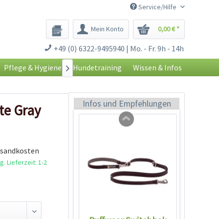
Service/Hilfe
Mein Konto
0,00 € *
Ruffwear Front Range
+49 (0) 6322-9495940 | Mo. - Fr. 9h - 14h
Leine Twilight Gray
Inhalt
1 Stück
Pflege & Hygiene
Hundetraining
Wissen & Infos

32,99 € *
Ausverkauft
Infos und Empfehlungen
te Gray
rsandkosten
. Lieferzeit: 1-2