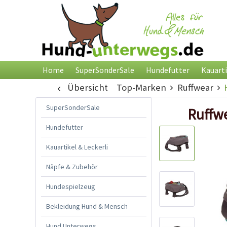
Home
SuperSonderSale
Hundefutter
Kauarti
Übersicht
Top-Marken
Ruffwear
SuperSonderSale
Ruffwe
Hundefutter
Kauartikel & Leckerli
Näpfe & Zubehör
Hundespielzeug
Bekleidung Hund & Mensch
Hund Unterwegs