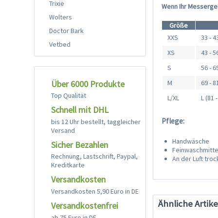
Trixie
Wenn Ihr Messergeb
Wolters
Größe
Doctor Bark
XXS
33 - 
Vetbed
XS
43 - 
S
56 - 
Über 6000 Produkte
M
69 - 
Top Qualität
L/XL
L (81 
Schnell mit DHL
Pflege:
bis 12 Uhr bestellt, taggleicher
Versand
Handwäsche
Sicher Bezahlen
Feinwaschmitte
Rechnung, Lastschrift, Paypal,
An der Luft tro
Kreditkarte
Versandkosten
Versandkosten 5,90 Euro in DE
Ähnliche Artike
Versandkostenfrei
ab 75 Euro in DE