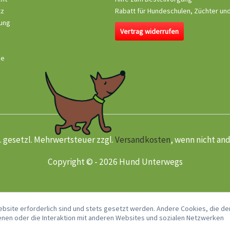
tz
Rabatt für Hundeschulen, Züchter un
ung
Vertrag widerrufen
se
kl. gesetzl. Mehrwertsteuer zzgl.
Versandkosten
, wenn nicht an
Copyright © - 2026 Hund Unterwegs
ebsite erforderlich sind und stets gesetzt werden. Andere Cookies, die de
nen oder die Interaktion mit anderen Websites und sozialen Netzwerken