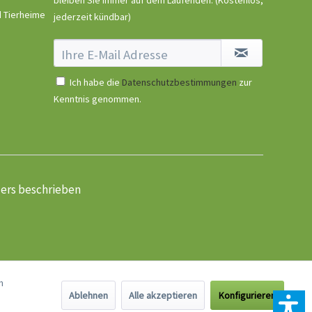
d Tierheime
jederzeit kündbar)
Ruffwear Crag Collar
Granite Gray
Inhalt
1 Stück
Ich habe die
Datenschutzbestimmungen
zur
Kenntnis genommen.
29,90 € *
Jetzt bestellen
ders beschrieben
n
Ablehnen
Alle akzeptieren
Konfigurieren
Ruffwear Flat Out