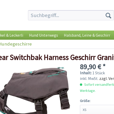
kel & Leckerli
Hund Unterwegs
Halsband, Leine & Geschirr
Hundegeschirre
ar Switchbak Harness Geschirr Grani
89,90 € *
Inhalt:
1 Stück
inkl. MwSt.
zzgl. Ve
Sofort versandfertig
Werktage.
Größe: