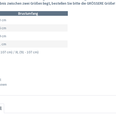
nis zwischen zwei Größen liegt, bestellen Sie bitte die GRÖSSERE Größe!
Brustumfang
43 cm
56 cm
69 cm
81 cm
- 107 cm) / XL (91 - 107 cm)
l
cknen
l