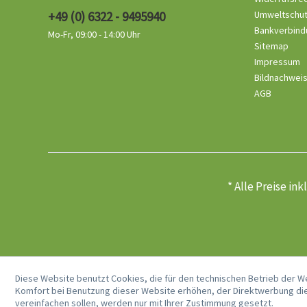
+49 (0) 6322 - 9495940
Umweltschu
Bankverbind
Mo-Fr, 09:00 - 14:00 Uhr
Sitemap
Impressum
Bildnachwei
AGB
* Alle Preise in
Diese Website benutzt Cookies, die für den technischen Betrieb der W
Komfort bei Benutzung dieser Website erhöhen, der Direktwerbung die
vereinfachen sollen, werden nur mit Ihrer Zustimmung gesetzt.