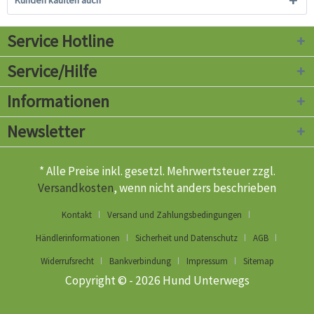
Kunden kauften auch
Service Hotline
Service/Hilfe
Informationen
Newsletter
* Alle Preise inkl. gesetzl. Mehrwertsteuer zzgl.
Versandkosten
, wenn nicht anders beschrieben
Kontakt
Versand und Zahlungsbedingungen
Händlerinformationen
Sicherheit und Datenschutz
AGB
Widerrufsrecht
Bankverbindung
Impressum
Sitemap
Copyright © - 2026 Hund Unterwegs