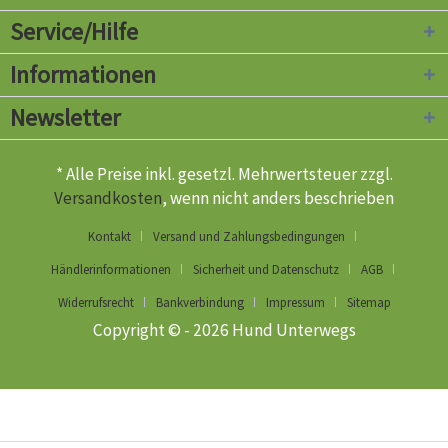
Service/Hilfe
Informationen
Newsletter
* Alle Preise inkl. gesetzl. Mehrwertsteuer zzgl.
Versandkosten
, wenn nicht anders beschrieben
Kontakt
Versand und Zahlungsbedingungen
Händlerinformationen
Sicherheit und Datenschutz
AGB
Widerrufsrecht
Bankverbindung
Impressum
Sitemap
Copyright © - 2026 Hund Unterwegs