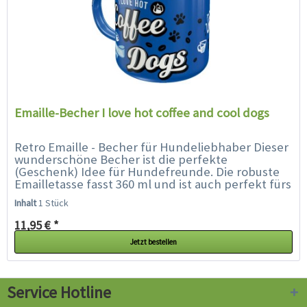
Emaille-Becher I love hot coffee and cool dogs
Retro Emaille - Becher für Hundeliebhaber Dieser
wunderschöne Becher ist die perfekte
(Geschenk) Idee für Hundefreunde. Die robuste
Emailletasse fasst 360 ml und ist auch perfekt fürs
Camping geeignet. Alle...
Inhalt
1 Stück
11,95 € *
Jetzt bestellen
Service Hotline