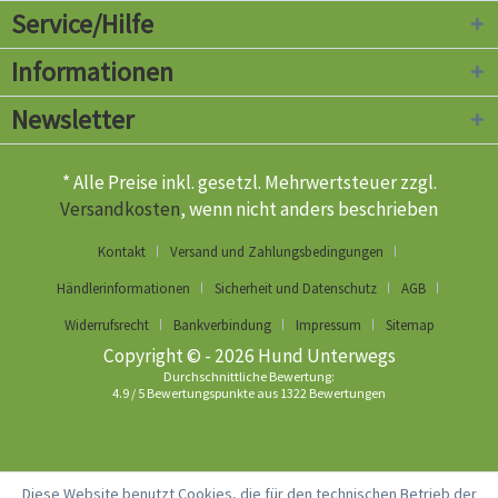
Service/Hilfe
Informationen
Newsletter
* Alle Preise inkl. gesetzl. Mehrwertsteuer zzgl.
Versandkosten
, wenn nicht anders beschrieben
Kontakt
Versand und Zahlungsbedingungen
Händlerinformationen
Sicherheit und Datenschutz
AGB
Widerrufsrecht
Bankverbindung
Impressum
Sitemap
Copyright © - 2026 Hund Unterwegs
Durchschnittliche Bewertung:
4.9
/
5
Bewertungspunkte aus
1322
Bewertungen
Diese Website benutzt Cookies, die für den technischen Betrieb der