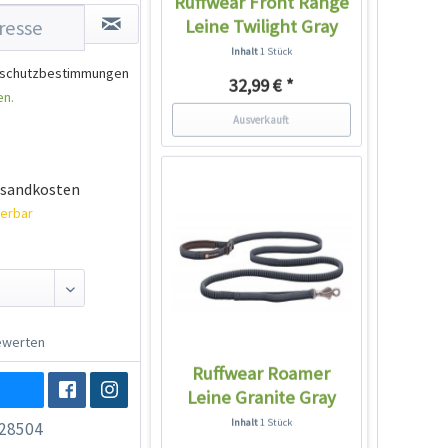
Ruffwear Front Range
Leine Twilight Gray
Inhalt
1 Stück
schutzbestimmungen
32,99 € *
en.
Ausverkauft
rsandkosten
ferbar
werten
Ruffwear Roamer
Leine Granite Gray
Inhalt
1 Stück
28504