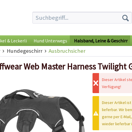
kel & Leckerli
Hund Unterwegs
Halsband, Leine & Geschirr
r
Hundegeschirr
Ausbruchsicher
ffwear Web Master Harness Twilight 
Dieser Artikel st
Verfügung!
Dieser Artikel ist
lieferbar. Wir be
gerne per E-Mail,
wieder lieferbar i