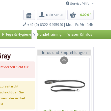
Service/Hilfe
Mein Konto
0,00 € *
Ruffwear Flat Out
+49 (0) 6322-9495940 | Mo. - Fr. 9h - 14h
Halsband Rocky
Mountains
Inhalt
1 Stück
Pflege & Hygiene
Hundetraining
Wissen & Infos

29,90 € *
Jetzt bestellen
Infos und Empfehlungen
Gray
eht derzeit nicht zur
 zurzeit nicht
nachrichtigen Sie
 wenn der Artikel
st.