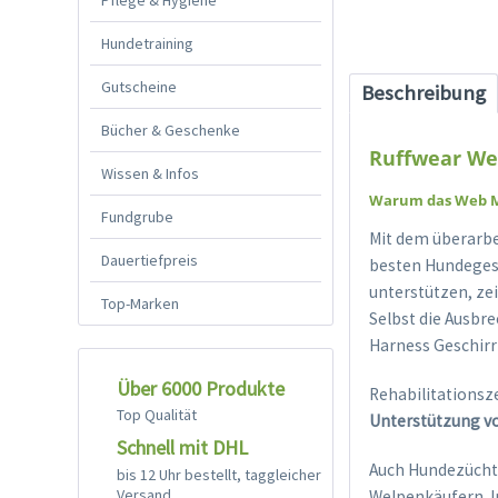
Hundetraining
Gutscheine
Beschreibung
Bücher & Geschenke
Ruffwear We
Wissen & Infos
Warum das Web Ma
Fundgrube
Mit dem überarbe
Dauertiefpreis
besten Hundegesc
unterstützen, ze
Top-Marken
Selbst die Ausbr
Harness Geschir
Über 6000 Produkte
Rehabilitations
Top Qualität
Unterstützung v
Schnell mit DHL
Auch Hundezücht
bis 12 Uhr bestellt, taggleicher
Versand
Welpenkäufern. 