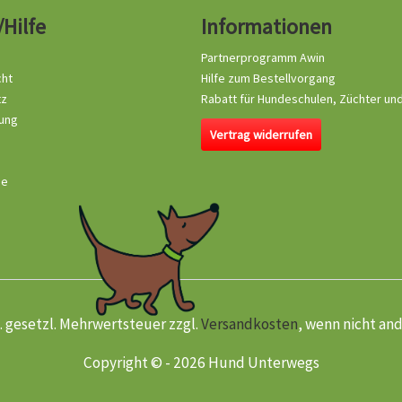
/Hilfe
Informationen
Partnerprogramm Awin
cht
Hilfe zum Bestellvorgang
tz
Rabatt für Hundeschulen, Züchter un
ung
Vertrag widerrufen
se
kl. gesetzl. Mehrwertsteuer zzgl.
Versandkosten
, wenn nicht an
Copyright © - 2026 Hund Unterwegs