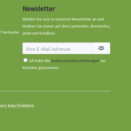
Halsband Rocky
Newsletter
Mountains
Inhalt
1 Stück
Melden Sie sich zu unserem Newsletter an und
29,90 € *
bleiben Sie immer auf dem Laufenden.
(Kostenlos,
Jetzt bestellen
d Tierheime
jederzeit kündbar)
Ich habe die
Datenschutzbestimmungen
zur
Kenntnis genommen.
Ruffwear Front Range
ders beschrieben
Leine Twilight Gray
Inhalt
1 Stück
32,99 € *