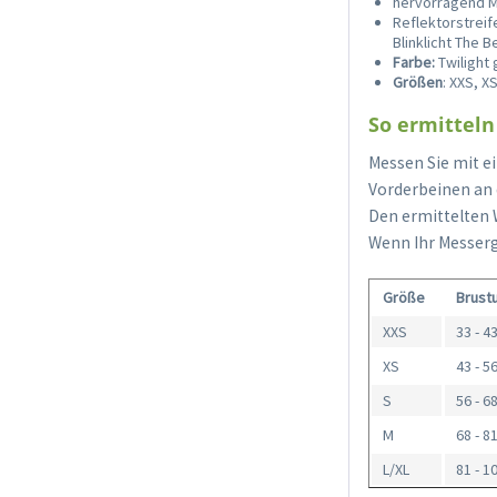
hervorragend Ma
Reflektorstreif
Blinklicht The 
Farbe:
Twilight
Größen
: XXS, XS
So ermitteln 
Messen Sie mit e
Vorderbeinen an d
Den ermittelten 
Wenn Ihr Messerg
Größe
Brust
XXS
33 - 4
XS
43 - 5
S
56 - 6
M
68 - 8
L/XL
81 - 1