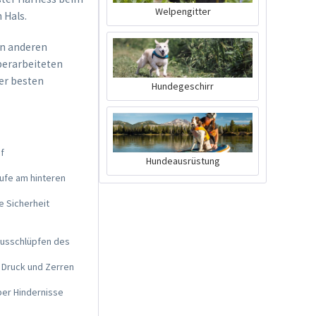
Welpengitter
 Hals.
en anderen
überarbeiteten
der besten
Hundegeschirr
f
Ruffwear Flat Out
Hundeausrüstung
Leine Rocky
ufe am hinteren
Mountains
Inhalt
1 Stück
e Sicherheit
43,99 € *
Ausverkauft
ausschlüpfen des
 Druck und Zerren
ber Hindernisse