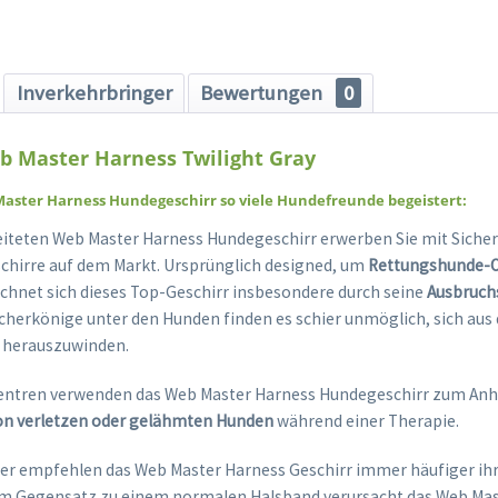
Inverkehrbringer
Bewertungen
0
b Master Harness Twilight Gray
ster Harness Hundegeschirr so viele Hundefreunde begeistert:
iteten Web Master Harness Hundegeschirr erwerben Sie mit Sicherh
hirre auf dem Markt. Ursprünglich designed, um
Rettungshunde-O
ichnet sich dieses Top-Geschirr insbesondere durch seine
Ausbruch
echerkönige unter den Hunden finden es schier unmöglich, sich au
r herauszuwinden.
zentren verwenden das Web Master Harness Hundegeschirr zum Anh
on verletzen oder gelähmten Hunden
während einer Therapie.
er empfehlen das Web Master Harness Geschirr immer häufiger ih
Im Gegensatz zu einem normalen Halsband verursacht das Web Ma