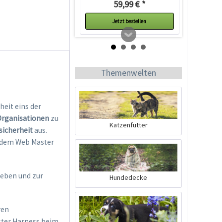
59,99 € *
Jetzt bestellen
Themenwelten
eit eins der
rganisationen
zu
Katzenfutter
sicherheit
aus.
s dem Web Master
Ruffwear Crag Leine
Granite Gray
Inhalt
1 Stück
eben und zur
Hundedecke
49,99 € *
Ausverkauft
ren
ster Harness beim