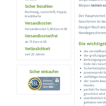
Welpen
keinen s
Sicher Bezahlen
Rechnung, Lastschrift, Paypal,
Der Hauptvorteil
Kreditkarte
Geschirren ist de
Versandkosten
Design! Noch leic
Versandkosten 5,90 Euro in DE
Hundegeschirren
Versandkostenfrei
ab 75 Euro in DE
Die wichtigst
Verlässlichkeit
die verstellbar
seit 20 Jahren
der großzügige
Befestigungsmö
Ende des Gesch
Sicherheitsplus
Sicher einkaufen
praxiserprobt 
vielfältige Ein
der zweite Bau
Hundes
perfekt für Hu
geschützt wird
unentbehrlich b
gehoben werde