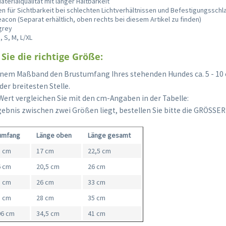
terialqualität mit langer Haltbarkeit
en für Sichtbarkeit bei schlechten Lichtverhältnissen und Befestigungsschl
Beacon (Separat erhältlich, oben rechts bei diesem Artikel zu finden)
 grey
, S, M, L/XL
Sie die richtige Größe:
inem Maßband den Brustumfang Ihres stehenden Hundes ca. 5 - 10 
er breitesten Stelle.
Wert vergleichen Sie mit den cm-Angaben in der Tabelle:
ebnis zwischen zwei Größen liegt, bestellen Sie bitte die GRÖSSE
umfang
Länge oben
Länge gesamt
3 cm
17 cm
22,5 cm
6 cm
20,5 cm
26 cm
8 cm
26 cm
33 cm
1 cm
28 cm
35 cm
06 cm
34,5 cm
41 cm