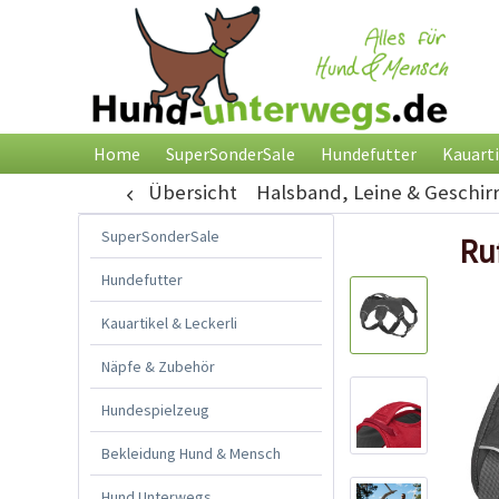
Home
SuperSonderSale
Hundefutter
Kauarti
Übersicht
Halsband, Leine & Geschir
SuperSonderSale
Ru
Hundefutter
Kauartikel & Leckerli
Näpfe & Zubehör
Hundespielzeug
Bekleidung Hund & Mensch
Hund Unterwegs