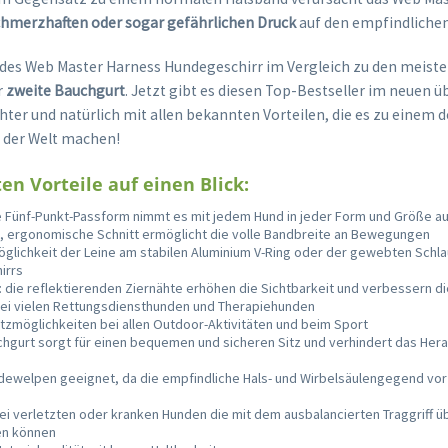
chmerzhaften oder sogar gefährlichen Druck
auf den empfindlichen
 des Web Master Harness Hundegeschirr im Vergleich zu den meist
r
zweite Bauchgurt
. Jetzt gibt es diesen Top-Bestseller im neuen 
hter und natürlich mit allen bekannten Vorteilen, die es zu einem 
 der Welt machen!
en Vorteile auf einen Blick:
e Fünf-Punkt-Passform nimmt es mit jedem Hund in jeder Form und Größe au
, ergonomische Schnitt ermöglicht die volle Bandbreite an Bewegungen
glichkeit der Leine am stabilen Aluminium V-Ring oder der gewebten Schla
irrs
: die reflektierenden Ziernähte erhöhen die Sichtbarkeit und verbessern di
bei vielen Rettungsdiensthunden und Therapiehunden
satzmöglichkeiten bei allen Outdoor-Aktivitäten und beim Sport
chgurt sorgt für einen bequemen und sicheren Sitz und verhindert das Her
ndewelpen geeignet, da die empfindliche Hals- und Wirbelsäulengegend vor
ei verletzten oder kranken Hunden die mit dem ausbalancierten Traggriff ü
n können