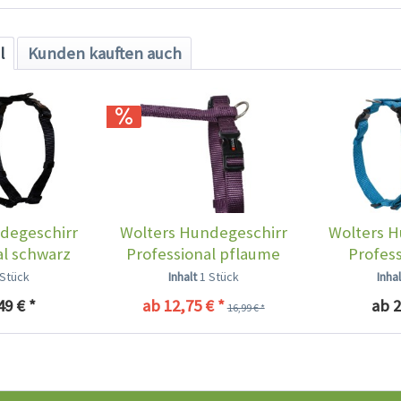
l
Kunden kauften auch
degeschirr
Wolters Hundegeschirr
Wolters H
al schwarz
Professional pflaume
Profes
 Stück
Inhalt
1 Stück
Inha
49 € *
ab 12,75 € *
ab 2
16,99 € *