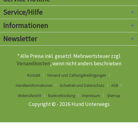
Service/Hilfe
Informationen
Newsletter
* Alle Preise inkl. gesetzl. Mehrwertsteuer zzgl.
Versandkosten
, wenn nicht anders beschrieben
Kontakt
Versand und Zahlungsbedingungen
Händlerinformationen
Sicherheit und Datenschutz
AGB
Widerrufsrecht
Bankverbindung
Impressum
Sitemap
Copyright © - 2026 Hund Unterwegs