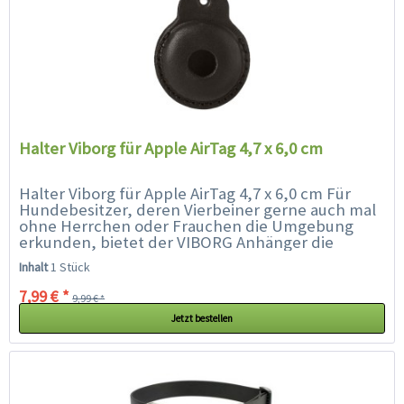
Halter Viborg für Apple AirTag 4,7 x 6,0 cm
Halter Viborg für Apple AirTag 4,7 x 6,0 cm Für
Hundebesitzer, deren Vierbeiner gerne auch mal
ohne Herrchen oder Frauchen die Umgebung
erkunden, bietet der VIBORG Anhänger die
perfekte Kombination aus Stil, Funktionalität
Inhalt
1 Stück
und...
7,99 € *
9,99 € *
Jetzt bestellen