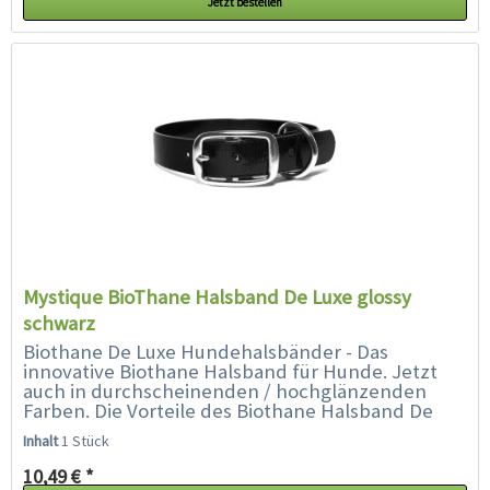
Jetzt bestellen
Mystique BioThane Halsband De Luxe glossy
schwarz
Biothane De Luxe Hundehalsbänder - Das
innovative Biothane Halsband für Hunde. Jetzt
auch in durchscheinenden / hochglänzenden
Farben. Die Vorteile des Biothane Halsband De
Luxe glossy auf einen Blick:...
Inhalt
1 Stück
10,49 € *