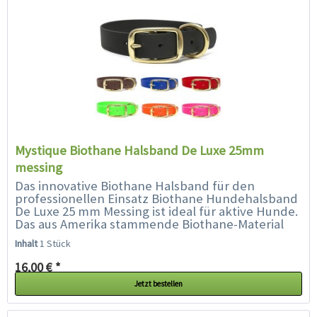
Mystique Biothane Halsband De Luxe 25mm
messing
Das innovative Biothane Halsband für den
professionellen Einsatz Biothane Hundehalsband
De Luxe 25 mm Messing ist ideal für aktive Hunde.
Das aus Amerika stammende Biothane-Material
überzeugt mit einer ganzen...
Inhalt
1 Stück
16,00 € *
Jetzt bestellen