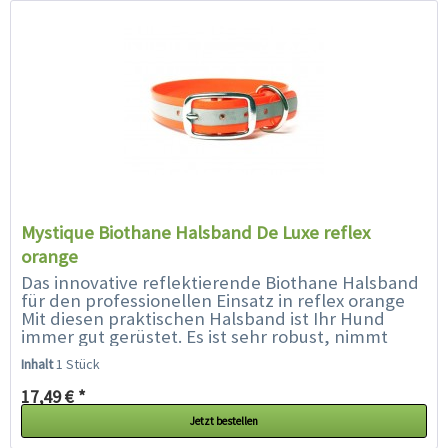
Mystique Biothane Halsband De Luxe reflex
orange
Das innovative reflektierende Biothane Halsband
für den professionellen Einsatz in reflex orange
Mit diesen praktischen Halsband ist Ihr Hund
immer gut gerüstet. Es ist sehr robust, nimmt
keinen Schutz an und bietet auch...
Inhalt
1 Stück
17,49 € *
Jetzt bestellen