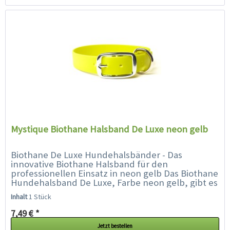
Mystique Biothane Halsband De Luxe neon gelb
Biothane De Luxe Hundehalsbänder - Das
innovative Biothane Halsband für den
professionellen Einsatz in neon gelb Das Biothane
Hundehalsband De Luxe, Farbe neon gelb, gibt es
in vielen Größen - es ist extrem...
Inhalt
1 Stück
7,49 € *
Jetzt bestellen