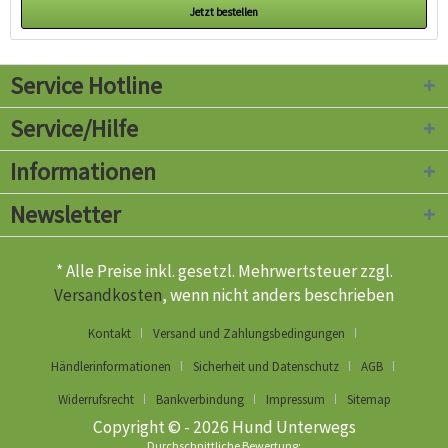
Jetzt bestellen
Service Hotline
Service/Hilfe
Informationen
Newsletter
* Alle Preise inkl. gesetzl. Mehrwertsteuer zzgl.
Versandkosten
, wenn nicht anders beschrieben
Kontakt
Versand und Zahlungsbedingungen
Händlerinformationen
Sicherheit und Datenschutz
AGB
Widerrufsrecht
Bankverbindung
Impressum
Sitemap
Copyright © - 2026 Hund Unterwegs
Durchschnittliche Bewertung: