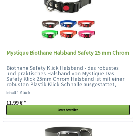
Mystique Biothane Halsband Safety 25 mm Chrom
Biothane Safety Klick Halsband - das robustes
und praktisches Halsband von Mystique Das
Safety Klick 25mm Chrom Halsband ist mit einer
robusten Plastik Klick-Schnalle ausgestattet,
dadurch ist es schnell und einfach zu...
Inhalt
1 Stück
11,99 € *
Jetzt bestellen