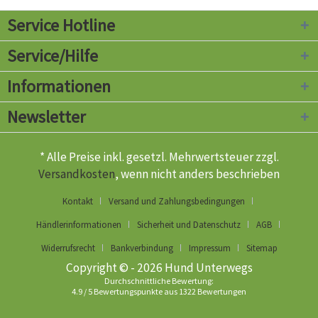
Service Hotline
Service/Hilfe
Informationen
Newsletter
* Alle Preise inkl. gesetzl. Mehrwertsteuer zzgl.
Versandkosten
, wenn nicht anders beschrieben
Kontakt
Versand und Zahlungsbedingungen
Händlerinformationen
Sicherheit und Datenschutz
AGB
Widerrufsrecht
Bankverbindung
Impressum
Sitemap
Copyright © - 2026 Hund Unterwegs
Durchschnittliche Bewertung:
4.9
/
5
Bewertungspunkte aus
1322
Bewertungen