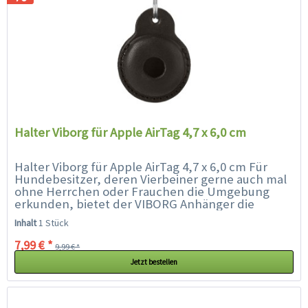
Halter Viborg für Apple AirTag 4,7 x 6,0 cm
Halter Viborg für Apple AirTag 4,7 x 6,0 cm Für
Hundebesitzer, deren Vierbeiner gerne auch mal
ohne Herrchen oder Frauchen die Umgebung
erkunden, bietet der VIBORG Anhänger die
perfekte Kombination aus Stil, Funktionalität
Inhalt
1 Stück
und...
7,99 € *
9,99 € *
Jetzt bestellen