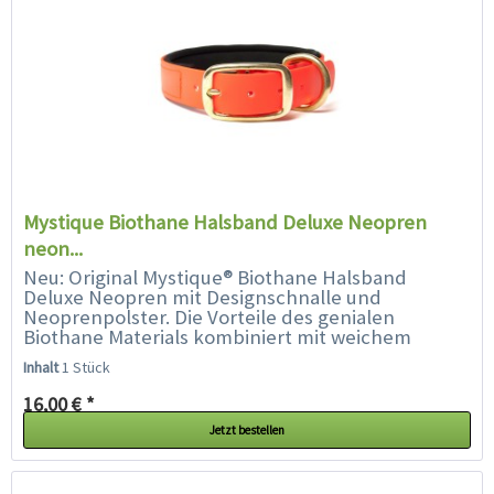
Mystique Biothane Halsband Deluxe Neopren
neon...
Neu: Original Mystique® Biothane Halsband
Deluxe Neopren mit Designschnalle und
Neoprenpolster. Die Vorteile des genialen
Biothane Materials kombiniert mit weichem
Neopren. Das robuste und pflegeleichte
Inhalt
1 Stück
Halsband ist in vielen Farben...
16,00 € *
Jetzt bestellen