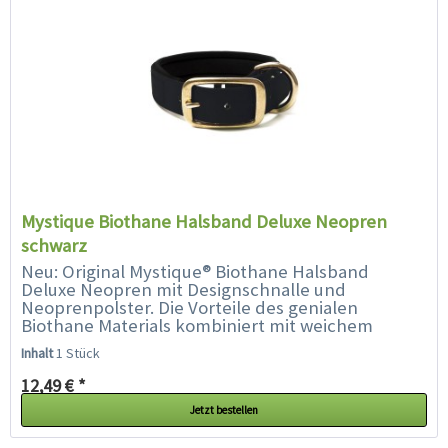
Mystique Biothane Halsband Deluxe Neopren
schwarz
Neu: Original Mystique® Biothane Halsband
Deluxe Neopren mit Designschnalle und
Neoprenpolster. Die Vorteile des genialen
Biothane Materials kombiniert mit weichem
Neopren. Robust und pflegeleicht - In vielen
Inhalt
1 Stück
Farben...
12,49 € *
Jetzt bestellen