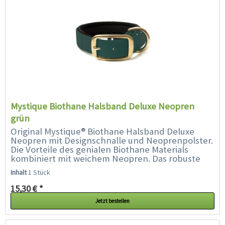
Mystique Biothane Halsband Deluxe Neopren
grün
Original Mystique® Biothane Halsband Deluxe
Neopren mit Designschnalle und Neoprenpolster.
Die Vorteile des genialen Biothane Materials
kombiniert mit weichem Neopren. Das robuste
und pflegeleichte Halsband ist in vielen Farben...
Inhalt
1 Stück
15,30 € *
Jetzt bestellen