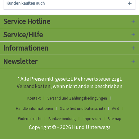
Kunden kauften auch
Service Hotline
Service/Hilfe
Informationen
Newsletter
* Alle Preise inkl. gesetzl. Mehrwertsteuer zzgl.
Versandkosten
, wenn nicht anders beschrieben
Kontakt
Versand und Zahlungsbedingungen
Händlerinformationen
Sicherheit und Datenschutz
AGB
Widerrufsrecht
Bankverbindung
Impressum
Sitemap
Copyright © - 2026 Hund Unterwegs