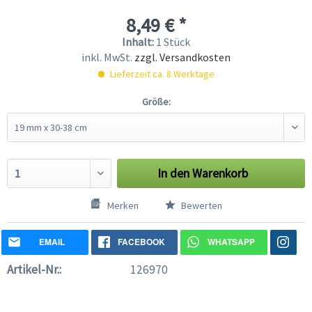
8,49 € *
Inhalt:
1 Stück
inkl. MwSt.
zzgl. Versandkosten
Lieferzeit ca. 8 Werktage
Größe:
In den
Warenkorb
Merken
Bewerten
EMAIL
FACEBOOK
WHATSAPP
Artikel-Nr.:
126970