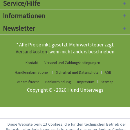
Service/Hilfe
Informationen
Newsletter
* Alle Preise inkl. gesetzl. Mehrwertsteuer zzgl.
Versandkosten
, wenn nicht anders beschrieben
Kontakt
Versand und Zahlungsbedingungen
Händlerinformationen
Sicherheit und Datenschutz
AGB
Widerrufsrecht
Bankverbindung
Impressum
Sitemap
Copyright © - 2026 Hund Unterwegs
Diese Website benutzt Cookies, die für den technischen Betrieb der
Website erforderlich sind und stets gesetzt werden. Andere Cookies,