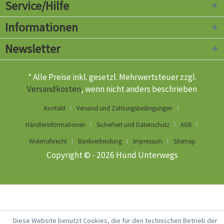
Service/Hilfe
Informationen
Newsletter
* Alle Preise inkl. gesetzl. Mehrwertsteuer zzgl.
Versandkosten
, wenn nicht anders beschrieben
Kontakt
Versand und Zahlungsbedingungen
Händlerinformationen
Sicherheit und Datenschutz
AGB
Widerrufsrecht
Bankverbindung
Impressum
Sitemap
Copyright © - 2026 Hund Unterwegs
Diese Website benutzt Cookies, die für den technischen Betrieb der