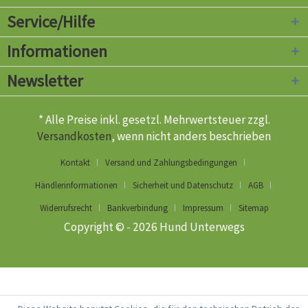
Service/Hilfe
Informationen
Newsletter
* Alle Preise inkl. gesetzl. Mehrwertsteuer zzgl.
Versandkosten
, wenn nicht anders beschrieben
Kontakt
Versand und Zahlungsbedingungen
Händlerinformationen
Sicherheit und Datenschutz
AGB
Widerrufsrecht
Bankverbindung
Impressum
Sitemap
Copyright © - 2026 Hund Unterwegs