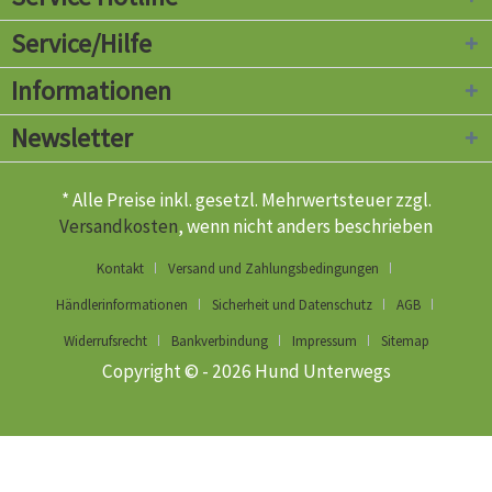
Service/Hilfe
Informationen
Newsletter
* Alle Preise inkl. gesetzl. Mehrwertsteuer zzgl.
Versandkosten
, wenn nicht anders beschrieben
Kontakt
Versand und Zahlungsbedingungen
Händlerinformationen
Sicherheit und Datenschutz
AGB
Widerrufsrecht
Bankverbindung
Impressum
Sitemap
Copyright © - 2026 Hund Unterwegs