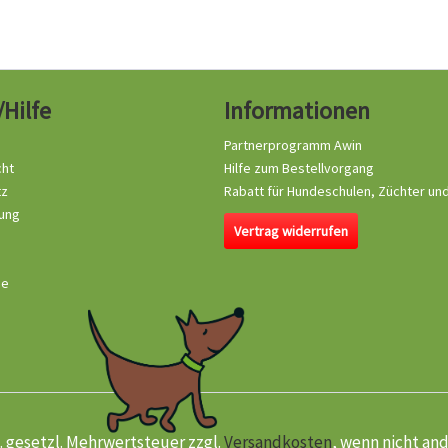
/Hilfe
Informationen
Partnerprogramm Awin
cht
Hilfe zum Bestellvorgang
tz
Rabatt für Hundeschulen, Züchter un
ung
Vertrag widerrufen
se
kl. gesetzl. Mehrwertsteuer zzgl.
Versandkosten
, wenn nicht an