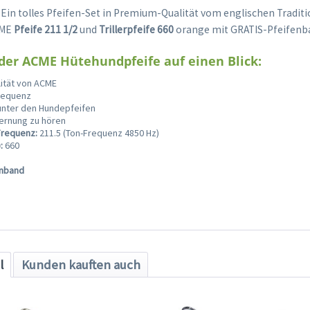
 Ein tolles Pfeifen-Set in Premium-Qualität vom englischen Trad
CME
Pfeife 211 1/2
und
Trillerpfeife 660
orange mit GRATIS-Pfeifenb
 der ACME Hütehundpfeife auf einen Blick:
ität von ACME
requenz
 unter den Hundepfeifen
fernung zu hören
Frequenz:
211.5 (Ton-Frequenz 4850 Hz)
:
660
enband
l
Kunden kauften auch