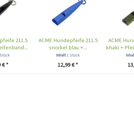
feife 211.5
ACME Hundepfeife 211.5
ACME Hund
eifenband...
snorkel blau +...
khaki + Pfe
 Stück
Inhalt
1 Stück
Inha
 € *
12,99 € *
13