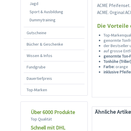
Jagd
ACME Pfeifenset.
Sport & Ausbildung
ACME. Orginal A
Dummytraining
Die Vorteile
Gutscheine
Top-Markenqual
genormte Tonf
Bücher & Geschenke
der Bestseller
auf grosse Ent
Wissen & Infos
genormte Ton-
Tonhöhe (Triller)
Farbe:
orange
Fundgrube
inklusive Pfeif
Dauertiefpreis
Top-Marken
Ähnliche Artike
Über 6000 Produkte
Top Qualität
Schnell mit DHL