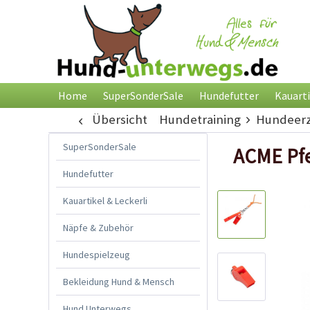
Home
SuperSonderSale
Hundefutter
Kauarti
Übersicht
Hundetraining
Hundeerz
SuperSonderSale
ACME Pfei
Hundefutter
Kauartikel & Leckerli
Näpfe & Zubehör
Hundespielzeug
Bekleidung Hund & Mensch
Hund Unterwegs