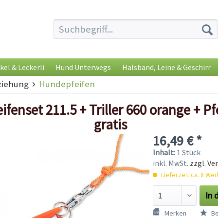
kel & Leckerli
Hund Unterwegs
Halsband, Leine & Geschirr
iehung
Hundepfeifen
fenset 211.5 + Triller 660 orange + P
gratis
16,49 € *
Inhalt:
1 Stück
inkl. MwSt.
zzgl. Ve
Lieferzeit ca. 8 We
In 
Merken
Be