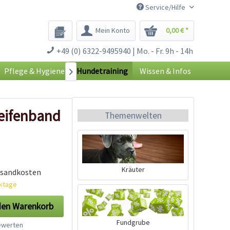
Service/Hilfe
Mein Konto
0,00 € *
+49 (0) 6322-9495940 | Mo. - Fr. 9h - 14h
Pflege & Hygiene
Hundetraining
Wissen & Infos

feifenband
Themenwelten
Kräuter
rsandkosten
rktage
den
Warenkorb
Fundgrube
werten