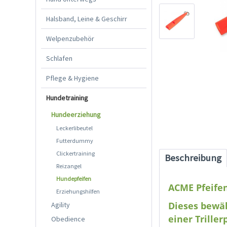
Halsband, Leine & Geschirr
Welpenzubehör
Schlafen
Pflege & Hygiene
Hundetraining
Hundeerziehung
Leckerlibeutel
Futterdummy
Clickertraining
Beschreibung
Reizangel
Hundepfeifen
ACME Pfeifen
Erziehungshilfen
Dieses bewäh
Agility
einer Trille
Obedience