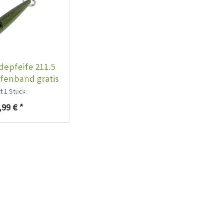
epfeife 211.5
ifenband gratis
lt
1 Stück
,99 € *