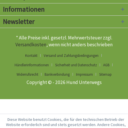
Informationen
Newsletter
* Alle Preise inkl. gesetzl. Mehrwertsteuer zzgl.
Versandkosten
, wenn nicht anders beschrieben
Kontakt
Versand und Zahlungsbedingungen
Händlerinformationen
Sicherheit und Datenschutz
AGB
Widerrufsrecht
Bankverbindung
Impressum
Sitemap
Copyright © - 2026 Hund Unterwegs
Diese Website benutzt Cookies, die für den technischen Betrieb der
Website erforderlich sind und stets gesetzt werden. Andere Cookies,