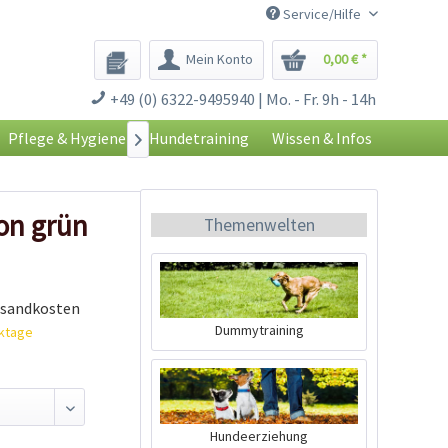
Service/Hilfe
Mein Konto
0,00 € *
+49 (0) 6322-9495940 | Mo. - Fr. 9h - 14h
Pflege & Hygiene
Hundetraining
Wissen & Infos

on grün
Themenwelten
rsandkosten
Dummytraining
rktage
Hundeerziehung