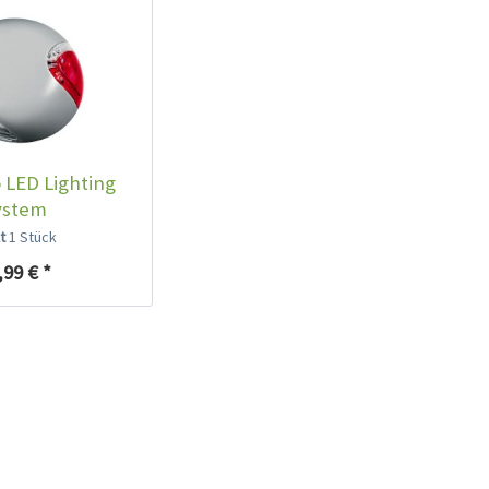
o LED Lighting
ystem
lt
1 Stück
,99 € *