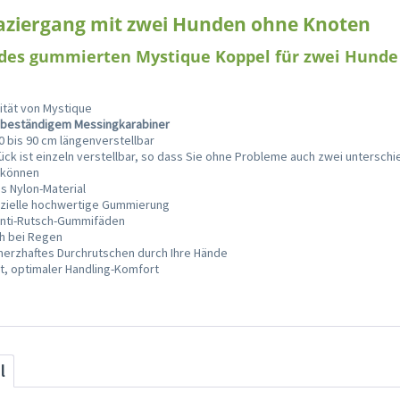
aziergang mit zwei Hunden ohne Knoten
 des gummierten Mystique Koppel für zwei Hunde
ität von Mystique
 beständigem Messingkarabiner
0 bis 90 cm längenverstellbar
ck ist einzeln verstellbar, so dass Sie ohne Probleme auch zwei unterschi
 können
s Nylon-Material
pezielle hochwertige Gummierung
 Anti-Rutsch-Gummifäden
ch bei Regen
merzhaftes Durchrutschen durch Ihre Hände
t, optimaler Handling-Komfort
l