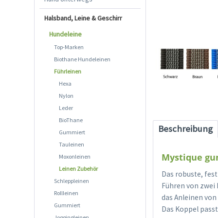
Halsband, Leine & Geschirr
Hundeleine
Top-Marken
Biothane Hundeleinen
Führleinen
Hexa
Nylon
Leder
BioThane
Beschreibung
Gummiert
Tauleinen
Mystique gu
Moxonleinen
Leinen Zubehör
Das robuste, fes
Schleppleinen
Führen von zwei H
Rollleinen
das Anleinen von
Gummiert
Das Koppel passt
Joggingleinen