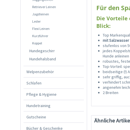
Für den Sp
Retriever Leinen
Jagdleinen
Die Vorteile
Leder
Blick:
Flexi Leinen
Top Markenqual
Kurzführer
mit Salzwasser
Koppel
stufenlos von 5
Hundegeschirr
jedes Koppelstü
Hunde anleinen
Hundehalsband
robustes, feste
Top-Vorteil: s
Welpenzubehör
beidseitige (!)
sehr griffig, au
verhindert sch
Schlafen
angenehm leich
2 Breiten
Pflege & Hygiene
Hundetraining
Gutscheine
Ähnliche Artike
Bücher & Geschenke