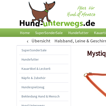
Home
SuperSonderSale
Hundefutter
Kauarti
Übersicht
Halsband, Leine & Geschir
SuperSonderSale
Mystiq
Hundefutter
Kauartikel & Leckerli
Näpfe & Zubehör
Hundespielzeug
Bekleidung Hund & Mensch
Hund Unterwegs