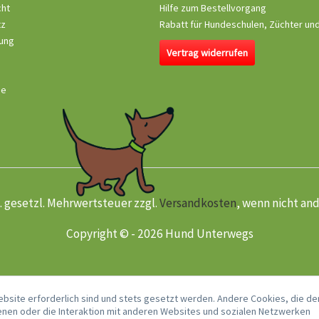
cht
Hilfe zum Bestellvorgang
tz
Rabatt für Hundeschulen, Züchter un
ung
Vertrag widerrufen
se
kl. gesetzl. Mehrwertsteuer zzgl.
Versandkosten
, wenn nicht an
Copyright © - 2026 Hund Unterwegs
ebsite erforderlich sind und stets gesetzt werden. Andere Cookies, die de
nen oder die Interaktion mit anderen Websites und sozialen Netzwerken