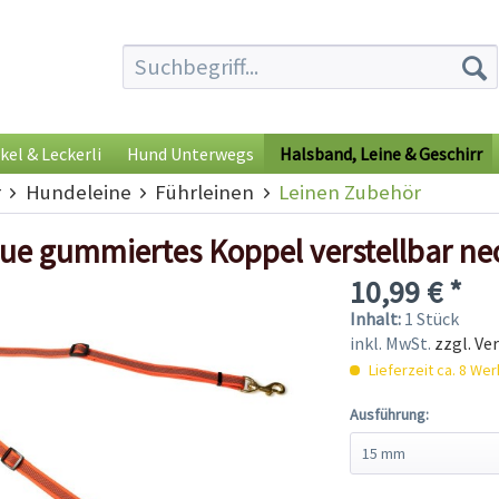
kel & Leckerli
Hund Unterwegs
Halsband, Leine & Geschirr
r
Hundeleine
Führleinen
Leinen Zubehör
ue gummiertes Koppel verstellbar ne
10,99 € *
Inhalt:
1 Stück
inkl. MwSt.
zzgl. Ve
Lieferzeit ca. 8 We
Ausführung: