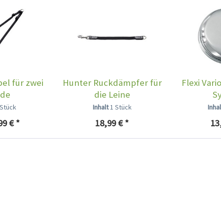
el für zwei
Hunter Ruckdämpfer für
Flexi Vari
de
die Leine
S
 Stück
Inhalt
1 Stück
Inha
99 € *
18,99 € *
13