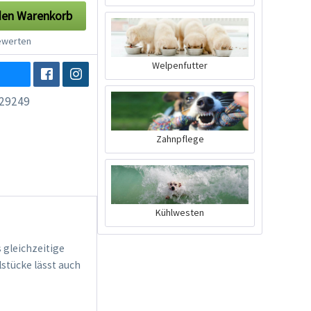
den
Warenkorb
werten
Welpenfutter
29249
Zahnpflege
Kühlwesten
 gleichzeitige
lstücke lässt auch