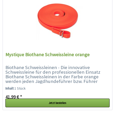
Mystique Biothane Schweissleine orange
Biothane Schweissleinen - Die innovative
Schweissleine für den professionellen Einsatz
Biothane Schweissleinen in der Farbe orange
werden jeden Jagdhundeführer bzw. Führer
eines Schweißhundes restlos begeistern...
Inhalt
1 Stück
41,99 € *
Jetzt bestellen