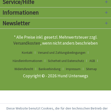
Service/Hilfe
Informationen
Newsletter
* Alle Preise inkl. gesetzl. Mehrwertsteuer zzgl.
Versandkosten
, wenn nicht anders beschrieben
Kontakt
Versand und Zahlungsbedingungen
Händlerinformationen
Sicherheit und Datenschutz
AGB
Widerrufsrecht
Bankverbindung
Impressum
Sitemap
Copyright © - 2026 Hund Unterwegs
Diese Website benutzt Cookies, die für den technischen Betrieb der