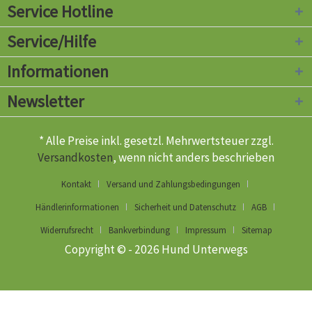
Service Hotline
Service/Hilfe
Informationen
Newsletter
* Alle Preise inkl. gesetzl. Mehrwertsteuer zzgl.
Versandkosten
, wenn nicht anders beschrieben
Kontakt
Versand und Zahlungsbedingungen
Händlerinformationen
Sicherheit und Datenschutz
AGB
Widerrufsrecht
Bankverbindung
Impressum
Sitemap
Copyright © - 2026 Hund Unterwegs