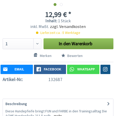
12,99 € *
Inhalt:
1 Stück
inkl. MwSt.
zzgl. Versandkosten
Lieferzeit ca. -5 Werktage
In den
Warenkorb
Merken
Bewerten
EMAIL
FACEBOOK
WHATSAPP
Artikel-Nr.:
132687
Beschreibung
Diese Hundepfeife bringt FUN und FARBE in den Trainingsalltag Die
ACME Hundepfeife 211.5 gelb...
mehr