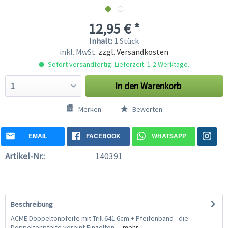
12,95 € *
Inhalt:
1 Stück
inkl. MwSt.
zzgl. Versandkosten
Sofort versandfertig. Lieferzeit: 1-2 Werktage.
In den
Warenkorb
Merken
Bewerten
EMAIL
FACEBOOK
WHATSAPP
Artikel-Nr.:
140391
Beschreibung
ACME Doppeltonpfeife mit Trill 641 6cm + Pfeifenband - die
Doppeltonpfeife vereint Einzelton-...
mehr