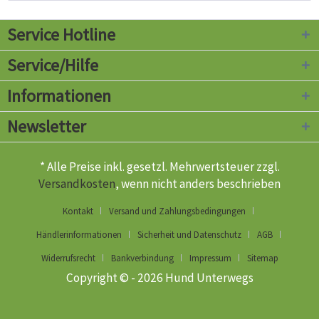
Service Hotline
Service/Hilfe
Informationen
Newsletter
* Alle Preise inkl. gesetzl. Mehrwertsteuer zzgl.
Versandkosten
, wenn nicht anders beschrieben
Kontakt
Versand und Zahlungsbedingungen
Händlerinformationen
Sicherheit und Datenschutz
AGB
Widerrufsrecht
Bankverbindung
Impressum
Sitemap
Copyright © - 2026 Hund Unterwegs