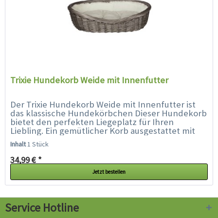
Trixie Hundekorb Weide mit Innenfutter
Der Trixie Hundekorb Weide mit Innenfutter ist
das klassische Hundekörbchen Dieser Hundekorb
bietet den perfekten Liegeplatz für Ihren
Liebling. Ein gemütlicher Korb ausgestattet mit
einem kuschligen Kissen mit...
Inhalt
1 Stück
34,99 € *
Jetzt bestellen
Service Hotline