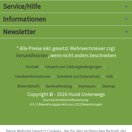
Service/Hilfe
Informationen
Newsletter
* Alle Preise inkl. gesetzl. Mehrwertsteuer zzgl.
Versandkosten
, wenn nicht anders beschrieben
Kontakt
Versand und Zahlungsbedingungen
Händlerinformationen
Sicherheit und Datenschutz
AGB
Widerrufsrecht
Bankverbindung
Impressum
Sitemap
Copyright © - 2026 Hund Unterwegs
Durchschnittliche Bewertung:
4.9
/
5
Bewertungspunkte aus
1322
Bewertungen
Diese Website benutzt Cookies, die für den technischen Betrieb der