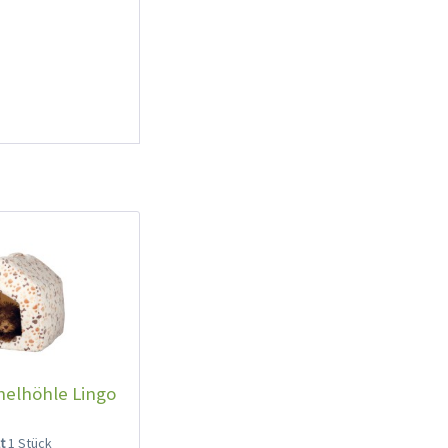
chelhöhle Lingo
lt
1 Stück