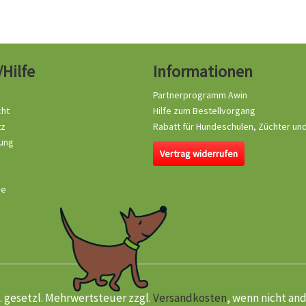
/Hilfe
Informationen
Partnerprogramm Awin
cht
Hilfe zum Bestellvorgang
tz
Rabatt für Hundeschulen, Züchter un
ung
Vertrag widerrufen
se
kl. gesetzl. Mehrwertsteuer zzgl.
Versandkosten
, wenn nicht an