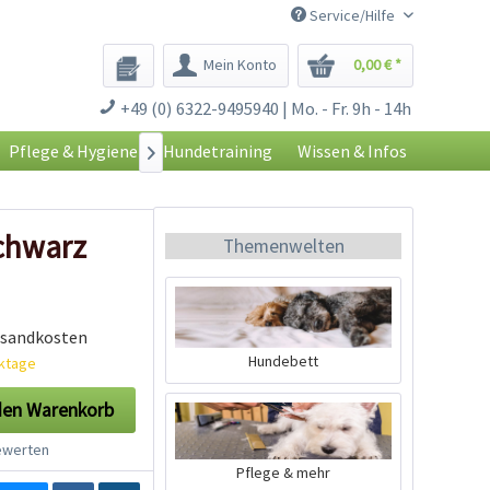
Service/Hilfe
Mein Konto
0,00 € *
+49 (0) 6322-9495940 | Mo. - Fr. 9h - 14h
Pflege & Hygiene
Hundetraining
Wissen & Infos

schwarz
Themenwelten
rsandkosten
Hundebett
rktage
den
Warenkorb
werten
Pflege & mehr