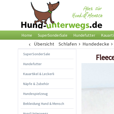
Home
SuperSonderSale
Hundefutter
Kauarti
Übersicht
Schlafen
Hundedecke
SuperSonderSale
Fleec
Hundefutter
Kauartikel & Leckerli
Näpfe & Zubehör
Hundespielzeug
Bekleidung Hund & Mensch
Hund Unterwegs