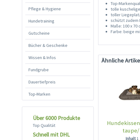
Top-Markenquali
Pflege & Hygiene
tolle kuscheli
toller Liegeplat
schützt zudem 
Hundetraining
Maße: 100 x 70
Farbe: beige m
Gutscheine
Bücher & Geschenke
Wissen & Infos
Ähnliche Artike
Fundgrube
Dauertiefpreis
Top-Marken
Über 6000 Produkte
Hundekissen
Top Qualität
taupe/
Schnell mit DHL
Inhalt
1