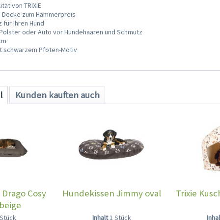
tät von TRIXIE
ge Decke zum Hammerpreis
z für Ihren Hund
Polster oder Auto vor Hundehaaren und Schmutz
 cm
it schwarzem Pfoten-Motiv
l
Kunden kauften auch
 Drago Cosy
Hundekissen Jimmy oval
Trixie Kus
beige
 Stück
Inhalt
1 Stück
Inha