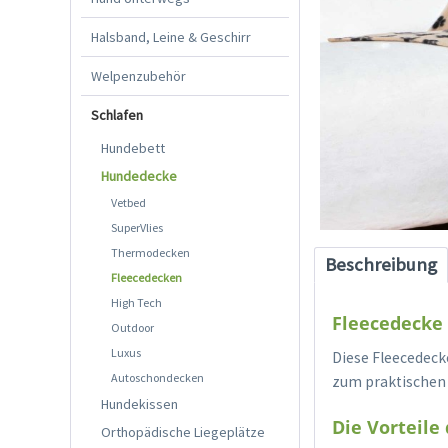
Halsband, Leine & Geschirr
Welpenzubehör
Schlafen
Hundebett
Hundedecke
Vetbed
SuperVlies
Thermodecken
Beschreibung
Fleecedecken
High Tech
Fleecedecke 
Outdoor
Luxus
Diese Fleecedeck
Autoschondecken
zum praktischen 
Hundekissen
Die Vorteile
Orthopädische Liegeplätze