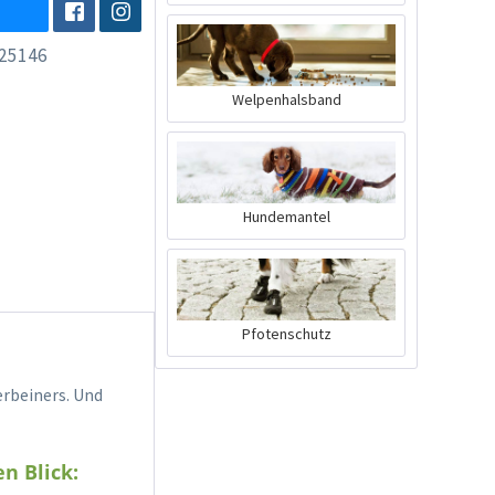
25146
Welpenhalsband
Hundemantel
Pfotenschutz
erbeiners. Und
n Blick: