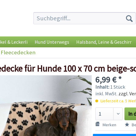
kel & Leckerli
Hund Unterwegs
Halsband, Leine & Geschirr
Fleecedecken
edecke für Hunde 100 x 70 cm beige-
6,99 € *
Inhalt:
1 Stück
inkl. MwSt.
zzgl. Ve
Lieferzeit ca. 5 We
In 
Merken
Be