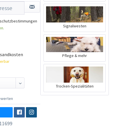
schutzbestimmungen
Signalwesten
en.
rsandkosten
Pflege & mehr
ferbar
Trocken-Spezialitäten
werten
11699