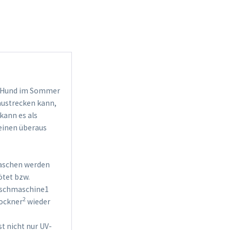
em Hund im Sommer
 austrecken kann,
kann es als
 einen überaus
waschen werden
ötet bzw.
aschmaschine1
2
rockner
wieder
st nicht nur UV-