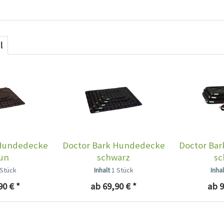
l
 Hundedecke
Doctor Bark Hundedecke
Doctor Bar
un
schwarz
sc
 Stück
Inhalt
1 Stück
Inha
90 € *
ab 69,90 € *
ab 9