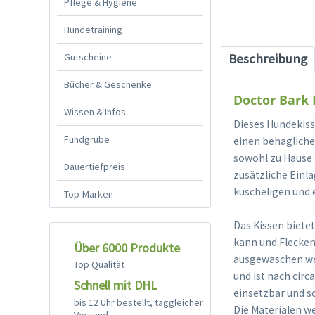
Pflege & Hygiene
Hundetraining
Gutscheine
Beschreibung
Bücher & Geschenke
Doctor Bark 
Wissen & Infos
Dieses Hundekiss
Fundgrube
einen behagliche
sowohl zu Hause 
Dauertiefpreis
zusätzliche Einl
kuscheligen und 
Top-Marken
Das Kissen biete
kann und Flecken,
Über 6000 Produkte
ausgewaschen we
Top Qualität
und ist nach cir
Schnell mit DHL
einsetzbar und s
bis 12 Uhr bestellt, taggleicher
Die Materialen we
Versand