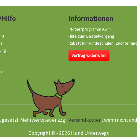
/Hilfe
Informationen
Partnerprogramm Awin
cht
Hilfe zum Bestellvorgang
tz
Rabatt für Hundeschulen, Züchter un
ung
Vertrag widerrufen
se
kl. gesetzl. Mehrwertsteuer zzgl.
Versandkosten
, wenn nicht an
Copyright © - 2026 Hund Unterwegs