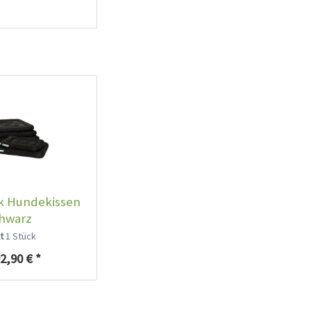
k Hundekissen
hwarz
lt
1 Stück
2,90 € *