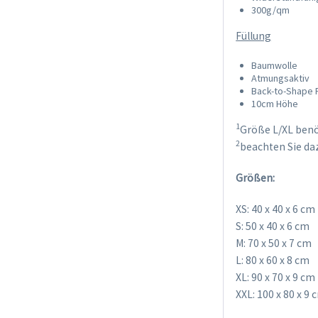
300g/qm
Füllung
Baumwolle
Atmungsaktiv
Back-to-Shape 
10cm Höhe
1
Größe L/XL benö
2
beachten Sie da
Größen:
XS: 40 x 40 x 6 cm
S: 50 x 40 x 6 cm
M: 70 x 50 x 7 cm
L: 80 x 60 x 8 cm
XL: 90 x 70 x 9 cm
XXL: 100 x 80 x 9 