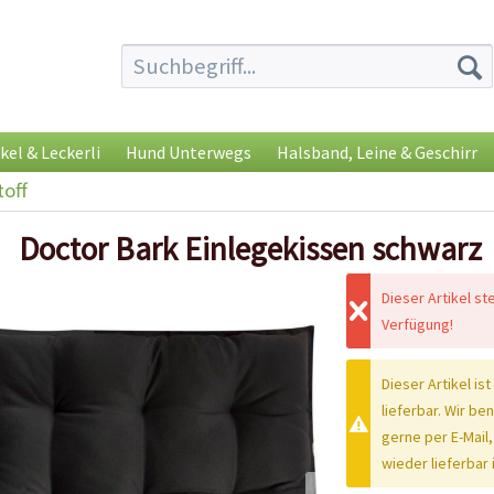
kel & Leckerli
Hund Unterwegs
Halsband, Leine & Geschirr
toff
Doctor Bark Einlegekissen schwarz
Dieser Artikel st
Verfügung!
Dieser Artikel ist
lieferbar. Wir be
gerne per E-Mail,
wieder lieferbar i