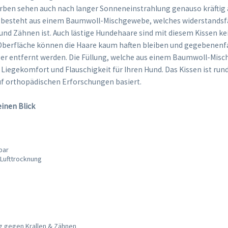
arben sehen auch nach langer Sonneneinstrahlung genauso kräftig 
 besteht aus einem Baumwoll-Mischgewebe, welches widerstands
 und Zähnen ist. Auch lästige Hundehaare sind mit diesem Kissen k
 Oberfläche können die Haare kaum haften bleiben und gegebenenfa
r entfernt werden. Die Füllung, welche aus einem Baumwoll-Mis
 Liegekomfort und Flauschigkeit für Ihren Hund. Das Kissen ist ru
uf orthopädischen Erforschungen basiert.
einen Blick
bar
 Lufttrocknung
g gegen Krallen & Zähnen