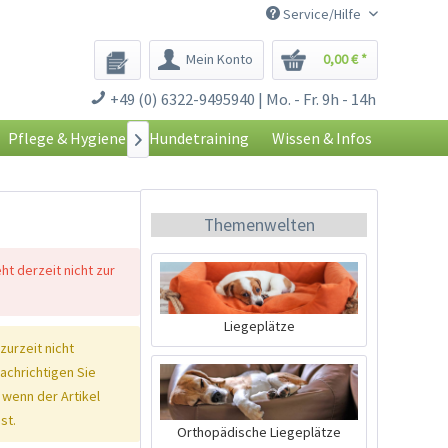
Service/Hilfe
Mein Konto
0,00 € *
+49 (0) 6322-9495940 | Mo. - Fr. 9h - 14h
Pflege & Hygiene
Hundetraining
Wissen & Infos

Themenwelten
eht derzeit nicht zur
Liegeplätze
 zurzeit nicht
nachrichtigen Sie
 wenn der Artikel
st.
Orthopädische Liegeplätze