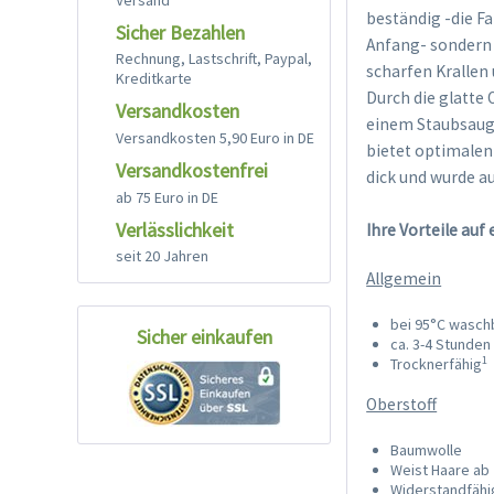
beständig -die F
Sicher Bezahlen
Anfang- sondern
Rechnung, Lastschrift, Paypal,
scharfen Krallen
Kreditkarte
Durch die glatte
Versandkosten
einem Staubsauge
Versandkosten 5,90 Euro in DE
bietet optimalen
Versandkostenfrei
dick und wurde a
ab 75 Euro in DE
Verlässlichkeit
Ihre Vorteile auf 
seit 20 Jahren
Allgemein
bei 95°C wasch
Sicher einkaufen
ca. 3-4 Stunden
1
Trocknerfähig
Oberstoff
Baumwolle
Weist Haare ab
Widerstandfähi