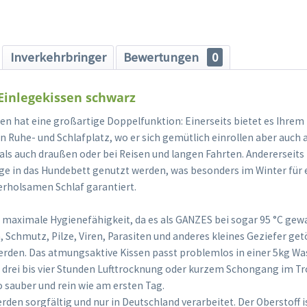
Inverkehrbringer
Bewertungen
0
Einlegekissen schwarz
en hat eine großartige Doppelfunktion: Einerseits bietet es Ihr
n Ruhe- und Schlafplatz, wo er sich gemütlich einrollen aber auch
als auch draußen oder bei Reisen und langen Fahrten. Andererseits 
age in das Hundebett genutzt werden, was besonders im Winter für
erholsamen Schlaf garantiert.
t maximale Hygienefähigkeit, da es als GANZES bei sogar 95 °C ge
 Schmutz, Pilze, Viren, Parasiten und anderes kleines Geziefer get
rden. Das atmungsaktive Kissen passt problemlos in einer 5kg W
ca drei bis vier Stunden Lufttrocknung oder kurzem Schongang im T
o sauber und rein wie am ersten Tag.
rden sorgfältig und nur in Deutschland verarbeitet. Der Oberstoff i