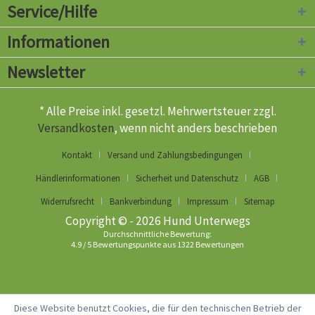
Service/Hilfe
Informationen
Newsletter
* Alle Preise inkl. gesetzl. Mehrwertsteuer zzgl.
Versandkosten
, wenn nicht anders beschrieben
Kontakt
Versand und Zahlungsbedingungen
Händlerinformationen
Sicherheit und Datenschutz
AGB
Widerrufsrecht
Bankverbindung
Impressum
Sitemap
Copyright © - 2026 Hund Unterwegs
Durchschnittliche Bewertung:
4.9
/
5
Bewertungspunkte aus
1322
Bewertungen
Diese Website benutzt Cookies, die für den technischen Betrieb der