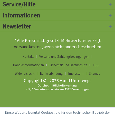
Service/Hilfe
Informationen
Newsletter
* Alle Preise inkl. gesetzl. Mehrwertsteuer zzgl.
Versandkosten
, wenn nicht anders beschrieben
Kontakt
Versand und Zahlungsbedingungen
Händlerinformationen
Sicherheit und Datenschutz
AGB
Widerrufsrecht
Bankverbindung
Impressum
Sitemap
Copyright © - 2026 Hund Unterwegs
Durchschnittliche Bewertung:
4.9
/
5
Bewertungspunkte aus
1322
Bewertungen
Diese Website benutzt Cookies, die für den technischen Betrieb der