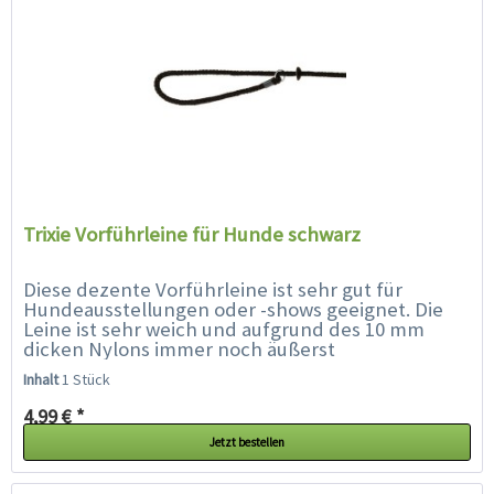
Trixie Vorführleine für Hunde schwarz
Diese dezente Vorführleine ist sehr gut für
Hundeausstellungen oder -shows geeignet. Die
Leine ist sehr weich und aufgrund des 10 mm
dicken Nylons immer noch äußerst
strapazierfähig. Die Leine ist waschbar....
Inhalt
1 Stück
4,99 € *
Jetzt bestellen