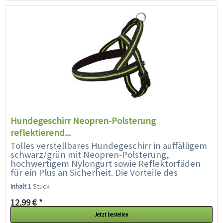
Hundegeschirr Neopren-Polsterung
reflektierend...
Tolles verstellbares Hundegeschirr in auffälligem
schwarz/grün mit Neopren-Polsterung,
hochwertigem Nylongurt sowie Reflektorfäden
für ein Plus an Sicherheit. Die Vorteile des
Hundegeschirr Neopren auf einen...
Inhalt
1 Stück
12,99 € *
Jetzt bestellen