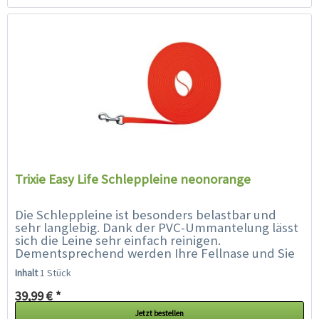
Trixie Easy Life Schleppleine neonorange
Die Schleppleine ist besonders belastbar und
sehr langlebig. Dank der PVC-Ummantelung lässt
sich die Leine sehr einfach reinigen.
Dementsprechend werden Ihre Fellnase und Sie
werden dementsprechend auch in ferner Zukunft
Inhalt
1 Stück
noch...
39,99 € *
Jetzt bestellen