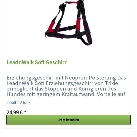
LeadnWalk Soft Geschirr
Erziehungsgeschirr mit Neopren-Polsterung Das
LeadnWalk Soft Erziehungsgeschirr von Trixie
ermöglicht das Stoppen und Korrigieren des
Hundes mit geringem Kraftaufwand. Vorteile auf
einen Blick: hindert den Hund am Ziehen...
Inhalt
1 Stück
24,99 € *
Jetzt bestellen