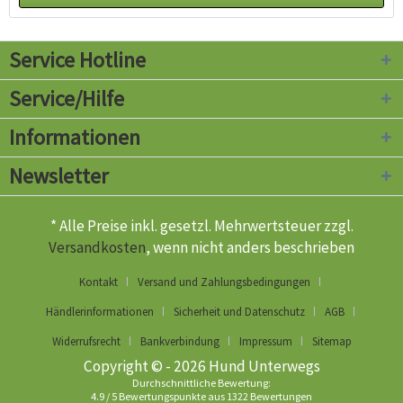
Service Hotline
Service/Hilfe
Informationen
Newsletter
* Alle Preise inkl. gesetzl. Mehrwertsteuer zzgl.
Versandkosten
, wenn nicht anders beschrieben
Kontakt
Versand und Zahlungsbedingungen
Händlerinformationen
Sicherheit und Datenschutz
AGB
Widerrufsrecht
Bankverbindung
Impressum
Sitemap
Copyright © - 2026 Hund Unterwegs
Durchschnittliche Bewertung:
4.9
/
5
Bewertungspunkte aus
1322
Bewertungen