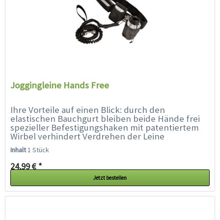
Joggingleine Hands Free
Ihre Vorteile auf einen Blick: durch den
elastischen Bauchgurt bleiben beide Hände frei
spezieller Befestigungshaken mit patentiertem
Wirbel verhindert Verdrehen der Leine
integrierter Expander in der Leine...
Inhalt
1 Stück
24,99 € *
Jetzt bestellen