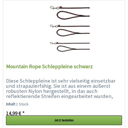
Mountain Rope Schleppleine schwarz
Diese Schleppleine ist sehr vielseitig einsetzbar
und strapazierfähig. Sie ist aus einem äußerst
robusten Nylon hergestellt, in das auch
reflektierende Streifen eingearbeitet wurden,
sodass Sie und Ihr Hund im Dunkeln...
Inhalt
1 Stück
14,99 € *
Jetzt bestellen