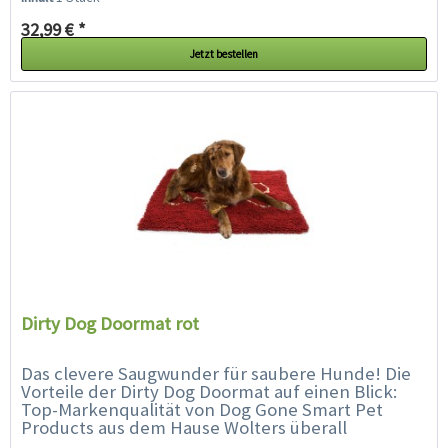
32,99 € *
Jetzt bestellen
Dirty Dog Doormat rot
Das clevere Saugwunder für saubere Hunde! Die
Vorteile der Dirty Dog Doormat auf einen Blick:
Top-Markenqualität von Dog Gone Smart Pet
Products aus dem Hause Wolters überall
einsetztbar: als Fußmatte...