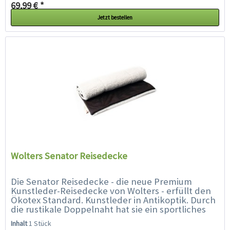
69,99 € *
Jetzt bestellen
Wolters Senator Reisedecke
Die Senator Reisedecke - die neue Premium
Kunstleder-Reisedecke von Wolters - erfüllt den
Ökotex Standard. Kunstleder in Antikoptik. Durch
die rustikale Doppelnaht hat sie ein sportliches
Design. Die Tierliebhaber werden...
Inhalt
1 Stück