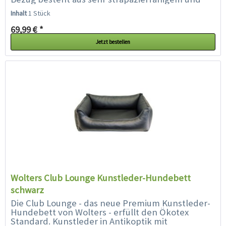
formstabilen Nylon. An den hohen...
Inhalt
1 Stück
69,99 € *
Jetzt bestellen
Wolters Club Lounge Kunstleder-Hundebett
schwarz
Die Club Lounge - das neue Premium Kunstleder-
Hundebett von Wolters - erfüllt den Ökotex
Standard. Kunstleder in Antikoptik mit