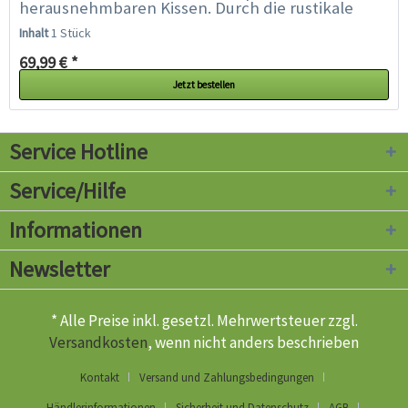
herausnehmbaren Kissen. Durch die rustikale
Doppelnaht hat es ein sportliches Design. Die...
Inhalt
1 Stück
69,99 € *
Jetzt bestellen
Service Hotline
Service/Hilfe
Informationen
Newsletter
* Alle Preise inkl. gesetzl. Mehrwertsteuer zzgl.
Versandkosten
, wenn nicht anders beschrieben
Kontakt
Versand und Zahlungsbedingungen
Händlerinformationen
Sicherheit und Datenschutz
AGB