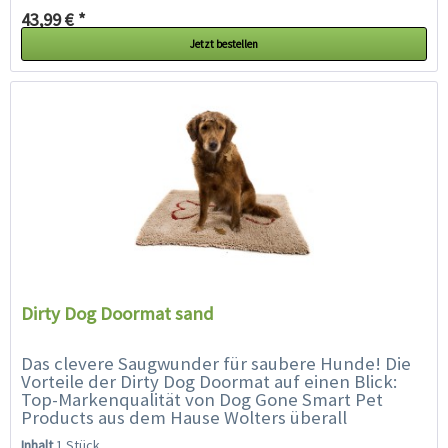
43,99 € *
Jetzt bestellen
Dirty Dog Doormat sand
Das clevere Saugwunder für saubere Hunde! Die
Vorteile der Dirty Dog Doormat auf einen Blick:
Top-Markenqualität von Dog Gone Smart Pet
Products aus dem Hause Wolters überall
einsetztbar: als Fußmatte...
Inhalt
1 Stück