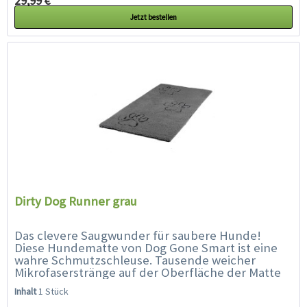
29,99 € *
Jetzt bestellen
Dirty Dog Runner grau
Das clevere Saugwunder für saubere Hunde!
Diese Hundematte von Dog Gone Smart ist eine
wahre Schmutzschleuse. Tausende weicher
Mikrofaserstränge auf der Oberfläche der Matte
saugen im Nu den Schlamm und das Wasser auf,...
Inhalt
1 Stück