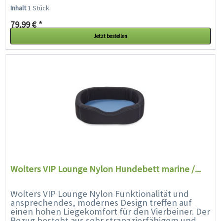
Polsterung findet der Hund einen perfekten
Inhalt
1 Stück
Ruheplatz für ein...
79,99 € *
Jetzt bestellen
Wolters VIP Lounge Nylon Hundebett marine /...
Wolters VIP Lounge Nylon Funktionalität und
ansprechendes, modernes Design treffen auf
einen hohen Liegekomfort für den Vierbeiner. Der
Bezug besteht aus sehr strapazierfähigem und